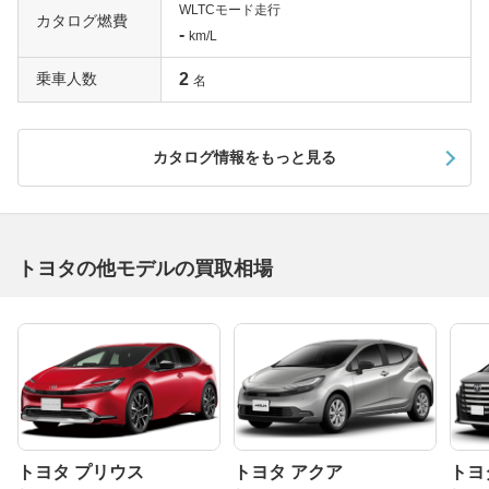
WLTCモード走行
カタログ燃費
-
km/L
乗車人数
2
名
カタログ情報をもっと見る
トヨタの他モデルの買取相場
トヨタ プリウス
トヨタ アクア
トヨ