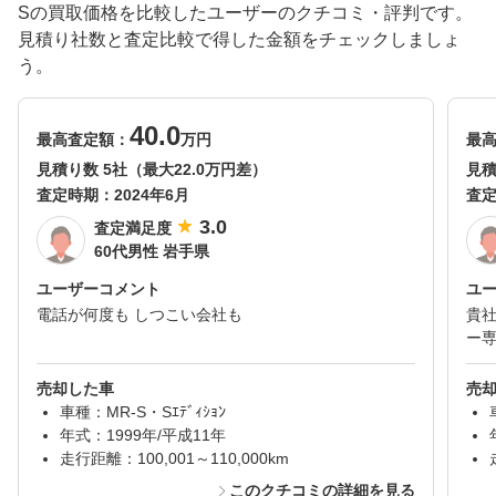
Sの買取価格を比較したユーザーのクチコミ・評判です。
見積り社数と査定比較で得した金額をチェックしましょ
う。
40.0
最高査定額：
万円
最
見積り数 5社（最大22.0万円差）
見積
査定時期：
2024年6月
査
3.0
査定満足度
60代男性 岩手県
ユーザーコメント
ユ
電話が何度も しつこい会社も
貴
ー
売却した車
売
車種：MR-S・Sｴﾃﾞｨｼｮﾝ
年式：1999年/平成11年
走行距離：100,001～110,000km
このクチコミの詳細を見る