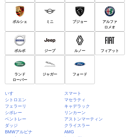
ポルシェ
ミニ
プジョー
アルファ
ロメオ
ボルボ
ジープ
ルノー
フィアット
ランド
ジャガー
フォード
ローバー
いすゞ
スマート
シトロエン
マセラティ
フェラーリ
キャデラック
シボレー
リンカーン
ベントレー
アストンマーティン
ダッジ
クライスラー
BMWアルピナ
AMG