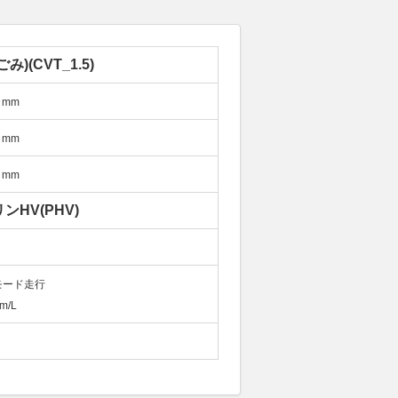
み)(CVT_1.5)
mm
mm
mm
ンHV(PHV)
モード走行
m/L