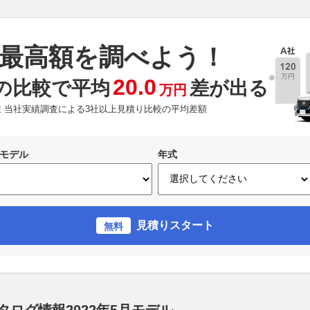
最高額を調べよう！
※
20.0
の比較で平均
差が出る
万円
現在 当社実績調査による3社以上見積り比較の平均差額
モデル
年式
見積りスタート
無料