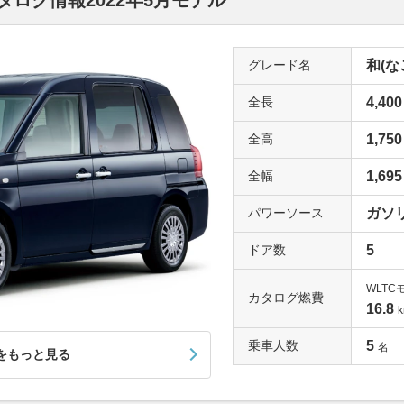
ログ情報2022年5月モデル
グレード名
和(なご
全長
4,400
全高
1,750
全幅
1,695
パワーソース
ガソリ
ドア数
5
WLTC
カタログ燃費
16.8
k
乗車人数
5
名
をもっと見る