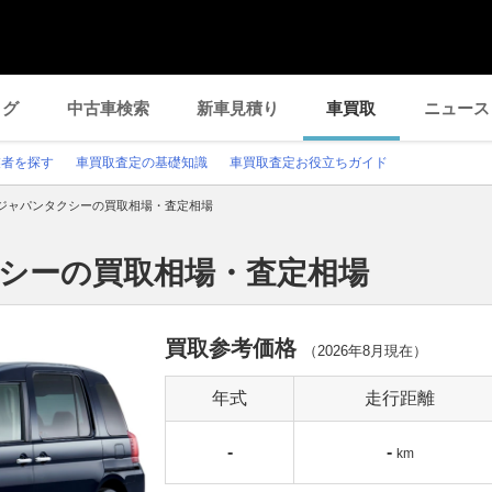
ログ
中古車検索
新車見積り
車買取
ニュース
業者を探す
車買取査定の基礎知識
車買取査定お役立ちガイド
ジャパンタクシーの買取相場・査定相場
クシーの買取相場・査定相場
買取参考価格
（
2026年8月
現在）
年式
走行距離
-
-
km