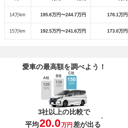
14万km
195.6万円〜244.7万円
176.1万
15万km
192.5万円〜241.6万円
173.0万
愛車の最高額を調べよう！
3社以上の比較で
※
20.0
平均
差が出る
万円