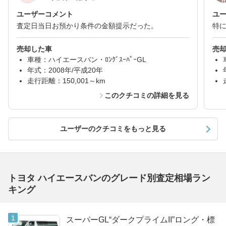
ユーザーコメント
ユ
査定日当日お預かり条件の金額提示だった。
特
売却した車
売
車種：ハイエースバン・ﾛﾝｸﾞｽｰﾊﾟｰGL
年式：2008年/平成20年
走行距離：150,001～km
このクチコミの詳細を見る
ユーザーのクチコミをもっと見る
トヨタ ハイエースバンのグレード別査定相場ラン
キング
スーパーGL“ダークプライムII”ロング・標