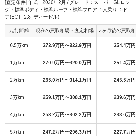
[査定条件] 年式：2026年2月 / グレード：スーパーGL ロン
グ・標準ボディ・標準ルーフ・標準フロア_5人乗り_5ド
ア(ECT_2.8_ディーゼル)
走行距離
現在の買取相場・査定相場
3ヶ月後の買取
0.5万km
273.9万円〜322.9万円
254.4万
1万km
270.9万円〜320.0万円
251.4万
2万km
265.0万円〜314.1万円
245.5万
3万km
259.1万円〜308.1万円
239.6万
4万km
253.2万円〜302.2万円
233.6万
5万km
247.2万円〜296.3万円
227.7万