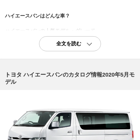
ハイエースバンはどんな車？
ハイエースバンの人気モデル・グレード
おしゃれに車中泊はいかが？「リラクベース（TypeⅡ）標
全文を読む
準ボディ」
リラクベースはハイエース発売50周年を機にモデリスタ
が製作したハイエースのコンプリートモデル。「ネオレト
トヨタ ハイエースバンのカタログ情報2020年5月モ
ロファンボックス」をデザインコンセプトとし、外装には
デル
ホワイトパーツをメインに用いた架装装備、特別設定のボ
ディカラー、「リラクベース」の世界観をイメージさせる
外装オプション、ツートンカラーのシート白木目調のイン
テリアパネル、車中泊に活用できるベッドキットや補助バ
ッテリーを設定したモデルで、人気のあるハイエースの中
でも特別な存在でもあり、とくに一括査定では期待が持て
るだろう。