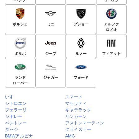
ベンツ
ワーゲン
ポルシェ
ミニ
プジョー
アルファ
ロメオ
ボルボ
ジープ
ルノー
フィアット
ランド
ジャガー
フォード
ローバー
いすゞ
スマート
シトロエン
マセラティ
フェラーリ
キャデラック
シボレー
リンカーン
ベントレー
アストンマーティン
ダッジ
クライスラー
BMWアルピナ
AMG