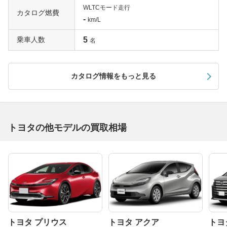
WLTCモード走行
カタログ燃費
-
km/L
乗車人数
5
名
カタログ情報をもっと見る
トヨタの他モデルの買取相場
トヨタ プリウス
トヨタ アクア
トヨ