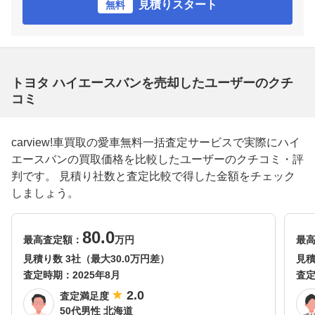
見積りスタート
無料
トヨタ ハイエースバンを売却したユーザーのクチ
コミ
carview!車買取の愛車無料一括査定サービスで実際にハイ
エースバンの買取価格を比較したユーザーのクチコミ・評
判です。 見積り社数と査定比較で得した金額をチェック
しましょう。
80.0
最高査定額：
万円
最
見積り数 3社（最大30.0万円差）
見積
査定時期：
2025年8月
査
2.0
査定満足度
50代男性 北海道