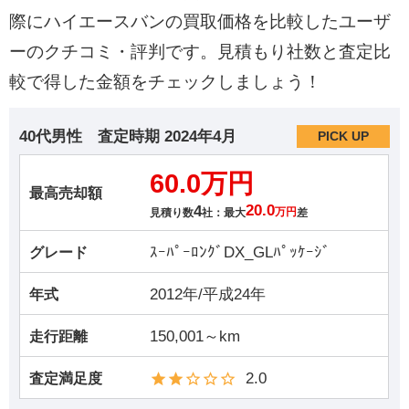
際にハイエースバンの買取価格を比較したユーザ
ーのクチコミ・評判です。見積もり社数と査定比
較で得した金額をチェックしましょう！
40代男性
査定時期
2024年4月
PICK UP
60.0万円
最高売却額
4
20.0
見積り数
社：最大
万円
差
ｽｰﾊﾟｰﾛﾝｸﾞDX_GLﾊﾟｯｹｰｼﾞ
グレード
2012年/平成24年
年式
150,001～km
走行距離
2.0
査定満足度