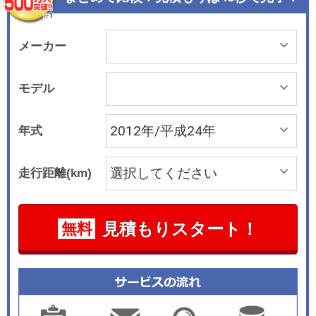
で補うことができる排出ガス浄化スイッチ(触媒浄
化用)を標準装備した。 メーカーオプションとし
て夜間の視認性を高めるディスチャージヘッドラ
メーカー
ンプ(ロービーム・オートレベリング機能付き)を
全車に設定したほか、車両後退時にバックカメラ
モデル
からの後方映像をインナーミラー内のディスプレ
ーに映し、駐車をサポートするバックモニター内
年式
蔵自動防眩インナーミラーをトヨタで国内初採用
した。 ハイエースバンは、ボディ長がロングボデ
走行距離(km)
ィとスーパーロングボディ、ボディ幅が標準とワ
イド、ルーフ形状が標準ルーフとハイルーフ、フ
ロア形状が標準とジャストローといった具合に豊
見積もりスタート！
無料
富なバリエーションを持つ。 搭載エンジンはいず
れも直列4気筒で、ディーゼルが3.0リッターの1K
D-FTV型、ガソリンが2.7リッターの2TR-FE型と
なる。 同年11月にはスーパーGLをベースに、ス