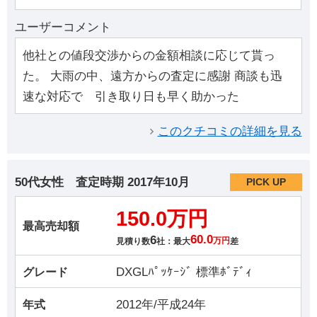
ユーザーコメント
他社との値段交渉からの金額相談に応じて貰っ
た。 大雨の中、遠方からの査定に感謝 商談も迅
速な対応で 引き取り日も早く助かった
このクチコミの詳細を見る
50代女性
査定時期
2017年10月
PICK UP
150.0万円
最高売却額
6
60.0
見積り数
社：最大
万円
差
DXGLﾊﾟｯｹｰｼﾞ 標準ﾎﾞﾃﾞｨ
グレード
2012年/平成24年
年式