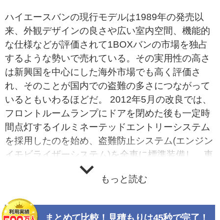
ハイエースバンの現行モデルは1989年の発売以
来、外観デザインの良さや広い室内空間、機能的
な仕様などが評価されて1BOXバンの市場を独占
するような勢いで売れている。その実用性の高さ
は新興国を中心にした海外市場でも高く評価さ
れ、そのことが国内での盗難の多さにつながって
いるともいわるほどだ。 2012年5月の改良では、
フロントルームランプにドアを閉めた後も一定時
間点灯するイルミネーテッドエントリーシステム
を採用したのを始め、盗難防止システム(エンジン
イモビライザーシステム)を全車に標準装備し、車
両防犯への配慮を進めるとともに、車速に合わせ
もっと読む
自動でドアロックがかかる車速感応パワードアロ
ックを採用して、利便性を向上させた。 また、デ
ィーゼルエンジン搭載車には、触媒の浄化を手動
まとめて比較！見積もりは45秒で完了！