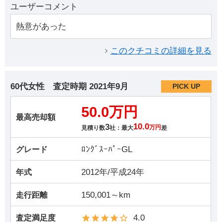
ユーザーコメント
熱意があった
このクチコミの詳細を見る
60代女性
査定時期
2021年9月
PICK UP
50.0万円
最高売却額
3
10.0
見積り数
社：最大
万円
差
ﾛﾝｸﾞｽｰﾊﾟｰGL
グレード
2012年/平成24年
年式
150,001～km
走行距離
4.0
査定満足度