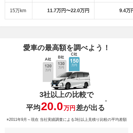
15万km
11.7万円〜22.0万円
9.4万
愛車の最高額を調べよう！
3社以上の比較で
※
20.0
平均
差が出る
万円
※2011年9月～現在 当社実績調査による3社以上見積り比較の平均差額