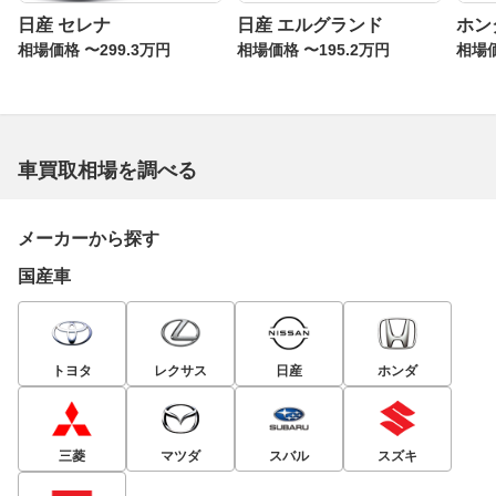
日産 セレナ
日産 エルグランド
ホン
相場価格 〜299.3万円
相場価格 〜195.2万円
相場価
車買取相場を調べる
メーカーから探す
国産車
トヨタ
レクサス
日産
ホンダ
三菱
マツダ
スバル
スズキ