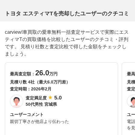
トヨタ エスティマTを売却したユーザーのクチコミ
carview!車買取の愛車無料一括査定サービスで実際にエス
ティマTの買取価格を比較したユーザーのクチコミ・評判
です。 見積り社数と査定比較で得した金額をチェックし
ましょう。
26.0
最高査定額：
万円
最
見積り数 4社（最大6.0万円差）
見積
査定時期：
2026年2月
査
5.0
査定満足度
50代男性 宮城県
ユーザーコメント
ユ
親切丁寧さが他店より伝わった
電
を