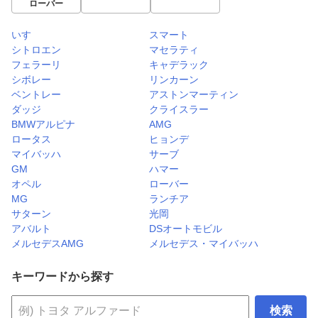
ローバー
いすゞ
スマート
シトロエン
マセラティ
フェラーリ
キャデラック
シボレー
リンカーン
ベントレー
アストンマーティン
ダッジ
クライスラー
BMWアルピナ
AMG
ロータス
ヒョンデ
マイバッハ
サーブ
GM
ハマー
オペル
ローバー
MG
ランチア
サターン
光岡
アバルト
DSオートモビル
メルセデスAMG
メルセデス・マイバッハ
キーワードから探す
検索