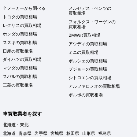
全メーカーから調べる
メルセデス・ベンツの
買取相場
トヨタの買取相場
フォルクス・ワーゲンの
レクサスの買取相場
買取相場
ホンダの買取相場
BMWの買取相場
スズキの買取相場
アウディの買取相場
日産の買取相場
ミニの買取相場
ダイハツの買取相場
ポルシェの買取相場
マツダの買取相場
プジョーの買取相場
スバルの買取相場
シトロエンの買取相場
三菱の買取相場
アルファロメオの買取相場
ボルボの買取相場
車買取業者を探す
北海道・東北
北海道
青森県
岩手県
宮城県
秋田県
山形県
福島県