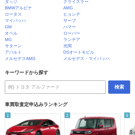
ダッジ
クライスラー
BMWアルピナ
AMG
ロータス
ヒョンデ
マイバッハ
サーブ
GM
ハマー
オペル
ローバー
MG
ランチア
サターン
光岡
アバルト
DSオートモビル
メルセデスAMG
メルセデス・マイバッハ
キーワードから探す
検索
車買取査定申込みランキング