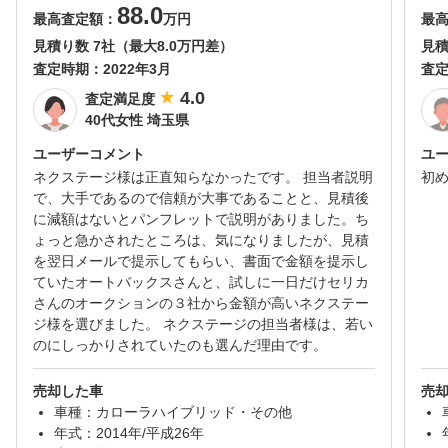
88.0
最高査定額：
万円
最
見積り数 7社（最大8.0万円差）
見積
査定時期：
2022年3月
査
4.0
査定満足度
40代女性 埼玉県
ユーザーコメント
ユ
ネクステージ様は正直知らなかったです。 担当者説明
初
で、大手であるので信頼が大事であることと、見積後
に減額はないとパンフレットで説明がありました。ち
ょっと急かされたところは、気になりましたが、見積
を翌日メールで提示してもらい、書面で金額を提示し
ていたオートバックスさんと、試しに一日だけセリカ
さんのオークションの３社から金額が高いネクステー
ジ様を選びました。 ネクステージの担当者様は、若い
のにしっかりされていたのも選んだ理由です。
売却した車
売
車種：カローラハイブリッド・その他
年式：2014年/平成26年