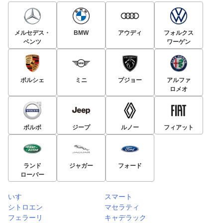
メルセデス・
BMW
アウディ
フォルクス
ベンツ
ワーゲン
ポルシェ
ミニ
プジョー
アルファ
ロメオ
ボルボ
ジープ
ルノー
フィアット
ランド
ジャガー
フォード
ローバー
いすゞ
スマート
シトロエン
マセラティ
フェラーリ
キャデラック