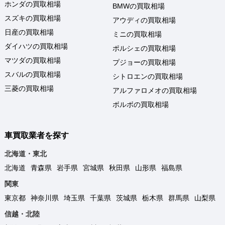
ホンダの買取相場
BMWの買取相場
スズキの買取相場
アウディの買取相場
日産の買取相場
ミニの買取相場
ダイハツの買取相場
ポルシェの買取相場
マツダの買取相場
プジョーの買取相場
スバルの買取相場
シトロエンの買取相場
三菱の買取相場
アルファロメオの買取相場
ボルボの買取相場
車買取業者を探す
北海道・東北
北海道
青森県
岩手県
宮城県
秋田県
山形県
福島県
関東
東京都
神奈川県
埼玉県
千葉県
茨城県
栃木県
群馬県
山梨県
信越・北陸