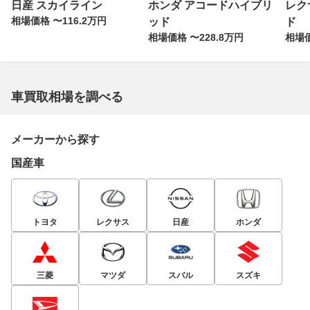
日産 スカイライン
ホンダ アコードハイブリ
レク
相場価格 〜116.2万円
ッド
ド
相場価格 〜228.8万円
相場価
車買取相場を調べる
メーカーから探す
国産車
トヨタ
レクサス
日産
ホンダ
三菱
マツダ
スバル
スズキ