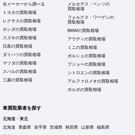
全メーカーから調べる
メルセデス・ベンツの
買取相場
トヨタの買取相場
フォルクス・ワーゲンの
レクサスの買取相場
買取相場
ホンダの買取相場
BMWの買取相場
スズキの買取相場
アウディの買取相場
日産の買取相場
ミニの買取相場
ダイハツの買取相場
ポルシェの買取相場
マツダの買取相場
プジョーの買取相場
スバルの買取相場
シトロエンの買取相場
三菱の買取相場
アルファロメオの買取相場
ボルボの買取相場
車買取業者を探す
北海道・東北
北海道
青森県
岩手県
宮城県
秋田県
山形県
福島県