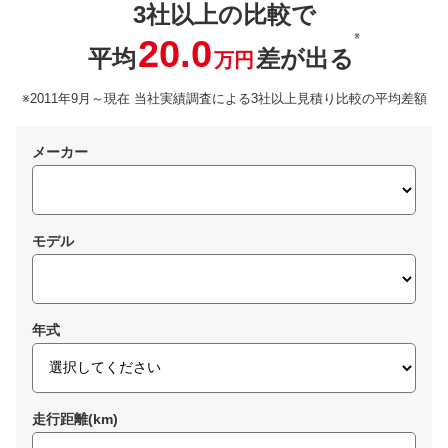
3社以上の比較で
※
20.0
平均
差が出る
万円
※2011年9月～現在 当社実績調査による3社以上見積り比較の平均差額
メーカー
モデル
年式
走行距離(km)