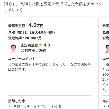
判です。 見積り社数と査定比較で得した金額をチェック
しましょう。
4.0
最高査定額：
万円
最
見積り数 3社（最大4.0万円差）
見積
査定時期：
2019年7月
査
4.0
査定満足度
50代男性 北海道
ユーザーコメント
ユ
どの業者の方も丁寧で感じが良かった。 なので決め手
一
は金額です。
と
20
話
く
た
売却した車
売
車種：カルディナバン・その他