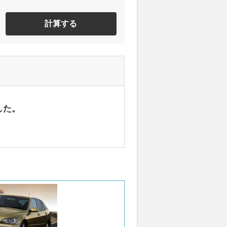
計算する
した。