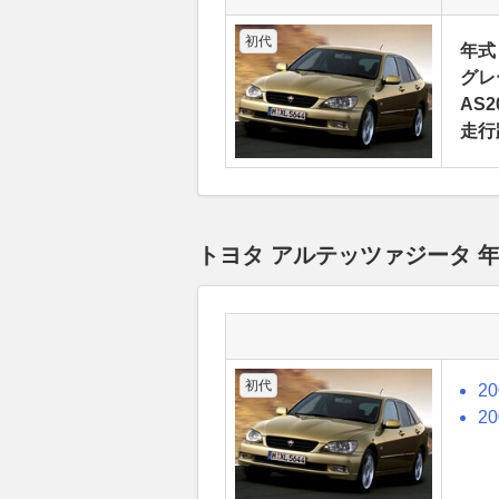
初代
年式
グレ
AS2
走行
トヨタ アルテッツァジータ 
初代
2
2