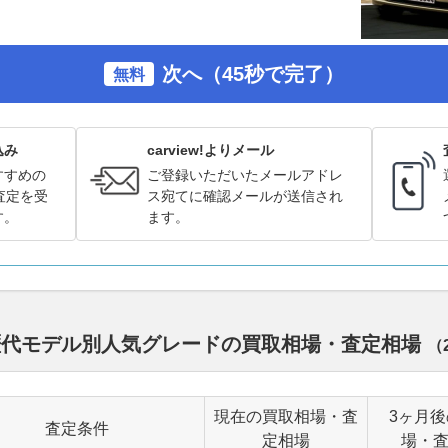
次へ（45秒で完了）
無料
込み
carview!よりメール
すすめの
ご登録いただいたメールアドレ
査定を受
ス宛てに確認メールが送信され
す。
ます。
 歴代モデル別人気グレードの買取相場・査定相場
（
現在の買取相場・査
3ヶ月
査定条件
定相場
場・