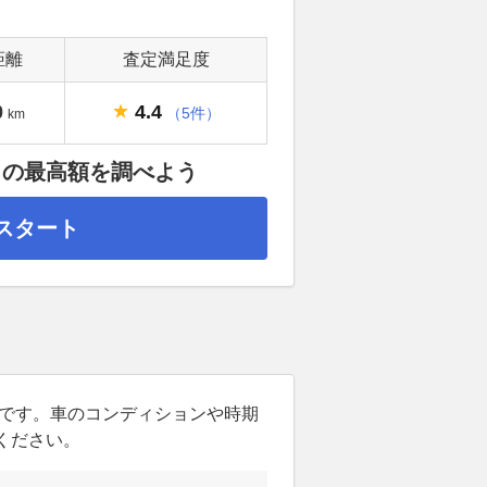
距離
査定満足度
4.4
0
（5件）
km
」の最高額を調べよう
スタート
ンです。車のコンディションや時期
ください。