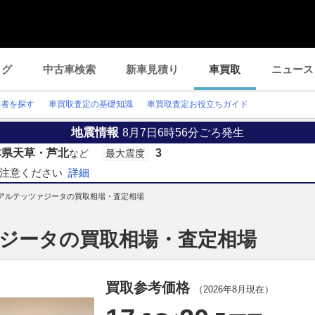
ログ
中古車検索
新車見積り
車買取
ニュース
業者を探す
車買取査定の基礎知識
車買取査定お役立ちガイド
地震情報
8月7日6時56分ごろ発生
本県天草・芦北
3
など
最大震度
注意ください
詳細
アルテッツァジータの買取相場・査定相場
ァジータの買取相場・査定相場
買取参考価格
（
2026年8月
現在）