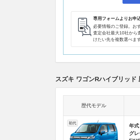
専用フォームよりお申
必要情報のご登録。お
査定会社最大10社から
けたい先を複数選べま
スズキ ワゴンRハイブリッド
歴代モデル
初代
年式
グレ