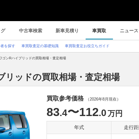
ログ
中古車検索
新車見積り
車買取
ニュース
業者を探す
車買取査定の基礎知識
車買取査定お役立ちガイド
ワゴンRハイブリッドの買取相場・査定相場
イブリッドの買取相場・査定相場
買取参考価格
（
2026年8月
現在）
83
〜112
.4
.0
万円
年式
走行距