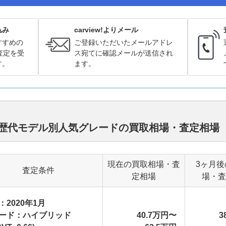
込み
carview!よりメール
すすめの
ご登録いただいたメールアドレ
査定を受
ス宛てに確認メールが送信され
す。
ます。
 歴代モデル別人気グレードの買取相場・査定相場
現在の買取相場・査
3ヶ月後
査定条件
定相場
場・査
：2020年1月
ード：ハイブリッド
40.7万円〜
3