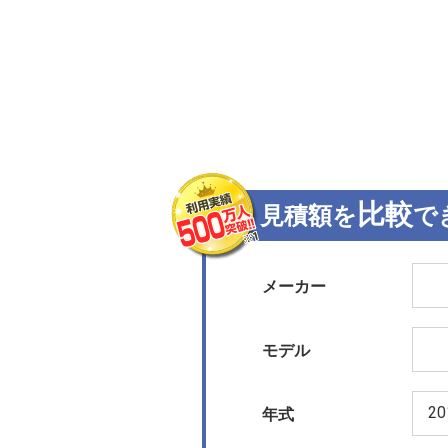
比較
見積額を
で
メーカー
モデル
年式