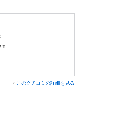
の3種類の技術を統合したもの
エスクードの専用制御として、対
したタイヤに強いブレーキをか
動し、スリップしていないタイ
用された。また悪路走破性に優
年
。 安全装備はミリ波レーダーを
km
大した自動ブレーキ機能、アダ
が全車に標準装備されている。
ールも採用されている。 新型エ
Dと4WDがある。4WD専用の
ーテッドドアミラー、2段階温度
このクチコミの詳細を見る
ヒーターなどが備えられてい