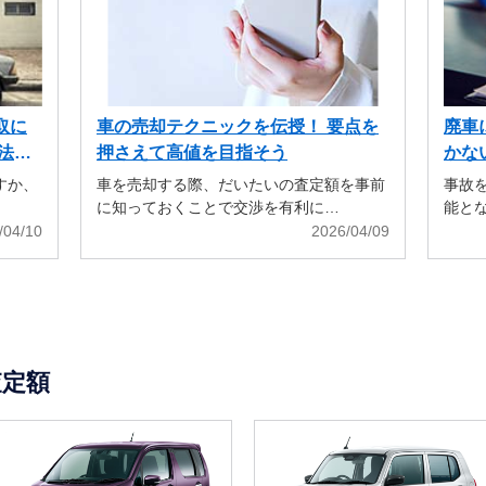
取に
車の売却テクニックを伝授！ 要点を
廃車
法も
押さえて高値を目指そう
かな
すか、
車を売却する際、だいたいの査定額を事前
事故
に知っておくことで交渉を有利に…
能と
/04/10
2026/04/09
査定額