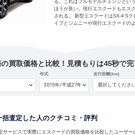
る。これはフルモデルチェンジとい
ほうが良い。現行エスクードもエスク
される。 新型エスクードはSX-4 
イプとジムニーや現行エスクードの
イプの中間に位置するSUVで、気軽
合わせ持つモデルとして開発された。
ドをイメージさせるような部分を持
ィで力強さを表現している。ワイド
LEDヘッドランプ、切削加工とガン
際の買取価格と比較！見積もりは45秒で完
ホイールなどを特徴とする。 インテ
さがあり、質感を追求したものとさ
年式
走行距離(km)
たスポーティな形状としている。ラ
きる6:4分割可倒式のリヤシートと
ドを持ち、使い勝手に優れた仕様とさ
列4気筒1.6リッターのM16A型で、86k
トルクを発生し、スズキ車として初の
一括査定した人のクチコミ・評判
る。マニュアルモード付きでパドルシ
はFFの2WDのほか、オールグリップ
採用する。これは電子制御4WDシス
定サービスで実際にエスクードの買取価格を比較したユーザー