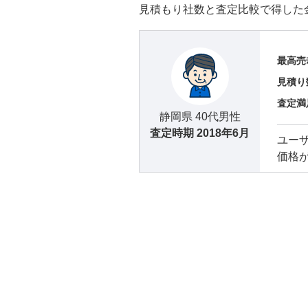
見積もり社数と査定比較で得した
最高売
見積り
査定満
静岡県 40代男性
査定時期
2018年6月
ユー
価格