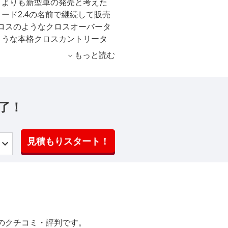
うよりも新型車の発売と考えた
ード2.4の名前で継続して販売
Sクロスのようなクロスオーバータ
ような本格クロスカントリータ
さや使いやすさと悪路走破性を
もっと読む
 外観デザインは現行エスクー
ち、コンパクトなサイズのボデ
感を強調したフロントビューや
メタリック塗装を施したアルミ
了！
リアデザインもSUVらしい力強
れた。シートはホールドに優れ
ゲッジスペースは簡単に操作で
見積もりスタート！
上下2段に設定できるラゲッジボー
れている。 搭載エンジンは直
W(117ps)/151N・mのパワー＆
電子制御6速ATと組み合わされ
フトを備えたATだ。 駆動方式
と呼ぶスズキの4WDシステムを
テムに加え、4モードの走行切り
のクチコミ・評判です。