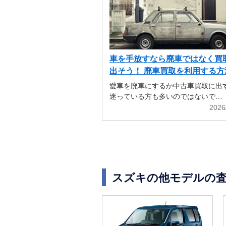
車を手放すなら廃車ではなく買
出そう！ 廃車買取を利用する方
解説
愛車を廃車にするか中古車買取に出
迷っている方も多いのではないで…
2026
スズキの他モデルの