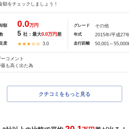
替え機能、車両運動協調制御システム
金額をチェックしましょう！
だ。 この4WDシステムには、新型
角輪がスリップしたときにスリップ
0.0
けるトラクションコントロールが作
万円
却額
グレード
その他
ヤの駆動力を高めるような制御が採
5
社：最大
0.0万円
差
数
年式
2015年/平成27
れた4WDロックモードの設定もある
足度
走行距離
3.0
50,001～55,000
使った前方衝突警報や作動領域を拡
プティブクルーズコントロールなど
ザーコメント
4WD車にはヒルディセントコントロ
が最も高く出た為
スクードは単一グレードの設定で、2W
仕様としてオールグリップ4WD、ヒ
調節機能付き運転席・助手席シート
る。
クチコミをもっと見る
20.1