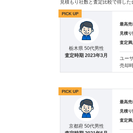
見積もり社数と査定比較で得した
PICK UP
最高売
見積り
査定満
栃木県 50代男性
査定時期
2023年3月
ユー
売却
PICK UP
最高売
見積り
査定満
京都府 50代男性