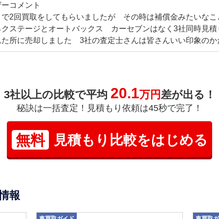
ザーコメント
まで2回買取をしてもらいましたが その時は補償金みたいなこ
ネクステージとオートバックス カーセブンはなく3社同時見積
れた所に売却しました 3社の査定士さんは皆さんいい印象のか
20.1
3社以上の比較で平均
万円
差が出る！
秘訣は一括査定！見積もり依頼は45秒で完了！
無料
見積もり比較をはじめる
情報
車買取ガイド
車買取ガ