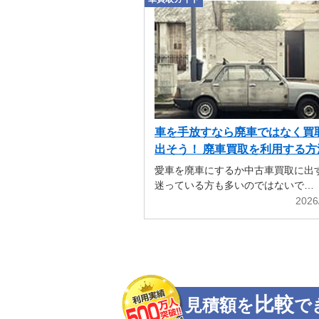
車を手放すなら廃車ではなく買
出そう！ 廃車買取を利用する方
解説
愛車を廃車にするか中古車買取に出
迷っている方も多いのではないで…
2026
比較
見積額を
で