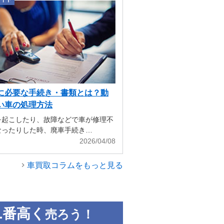
に必要な手続き・書類とは？動
い車の処理方法
を起こしたり、故障などで車が修理不
なったりした時、廃車手続き…
2026/04/08
車買取コラムをもっと見る
1
番高く
売ろう！