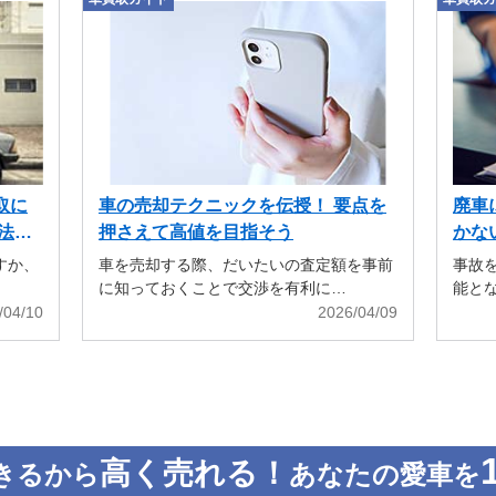
取に
車の売却テクニックを伝授！ 要点を
廃車
法も
押さえて高値を目指そう
かな
すか、
車を売却する際、だいたいの査定額を事前
事故
に知っておくことで交渉を有利に…
能と
/04/10
2026/04/09
高く売れる！
きるから
あなたの愛車を