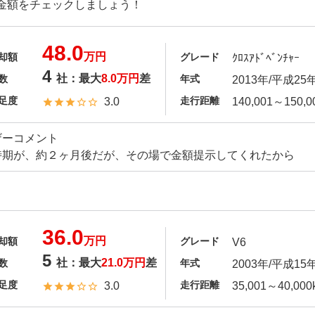
金額をチェックしましょう！
48.0
万円
却額
グレード
ｸﾛｽｱﾄﾞﾍﾞﾝﾁｬｰ
4
社：最大
8.0万円
差
数
年式
2013年/平成25
足度
走行距離
3.0
140,001～150,0
ザーコメント
時期が、約２ヶ月後だが、その場で金額提示してくれたから
36.0
万円
却額
グレード
V6
5
社：最大
21.0万円
差
数
年式
2003年/平成15
足度
走行距離
3.0
35,001～40,000