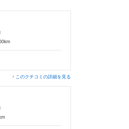
年
00km
このクチコミの詳細を見る
年
km