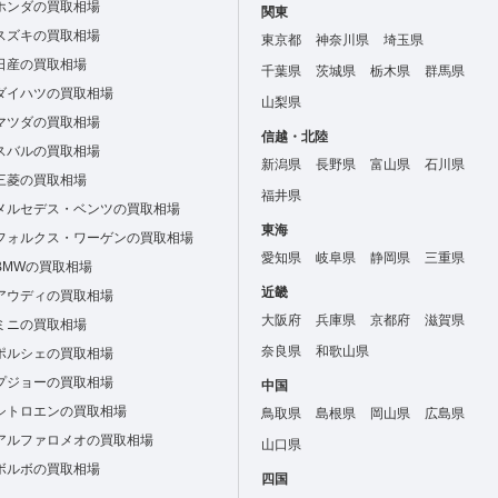
ホンダの買取相場
関東
スズキの買取相場
東京都
神奈川県
埼玉県
日産の買取相場
千葉県
茨城県
栃木県
群馬県
ダイハツの買取相場
山梨県
マツダの買取相場
信越・北陸
スバルの買取相場
新潟県
長野県
富山県
石川県
三菱の買取相場
福井県
メルセデス・ベンツの買取相場
東海
フォルクス・ワーゲンの買取相場
愛知県
岐阜県
静岡県
三重県
BMWの買取相場
近畿
アウディの買取相場
大阪府
兵庫県
京都府
滋賀県
ミニの買取相場
奈良県
和歌山県
ポルシェの買取相場
プジョーの買取相場
中国
シトロエンの買取相場
鳥取県
島根県
岡山県
広島県
アルファロメオの買取相場
山口県
ボルボの買取相場
四国