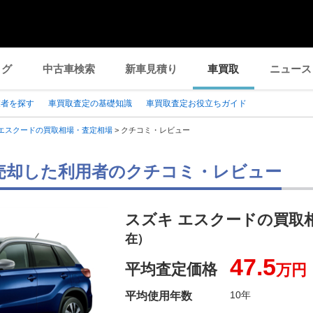
ログ
中古車検索
新車見積り
車買取
ニュース
業者を探す
車買取査定の基礎知識
車買取査定お役立ちガイド
エスクードの買取相場・査定相場
>
クチコミ・レビュー
売却した利用者のクチコミ・レビュー
スズキ エスクードの買取
在）
47.5
平均査定価格
万円
10年
平均使用年数