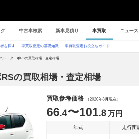
ログ
中古車検索
新車見積り
車買取
ニュース
業者を探す
車買取査定の基礎知識
車買取査定お役立ちガイド
アルト ターボRSの買取相場・査定相場
ボRSの買取相場・査定相場
買取参考価格
（
2026年8月
現在）
66
〜101
.4
.8
万円
年式
走行距