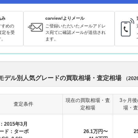
込み
carview!よりメール
すすめの
ご登録いただいたメールアドレ
査定を受
ス宛てに確認メールが送信され
す。
ます。
歴代モデル別人気グレードの買取相場・査定相場
（
20
現在の買取相場・査
3ヶ月後
査定条件
定相場
場・査
：2015年3月
ード：ターボ
26.1万円〜
2