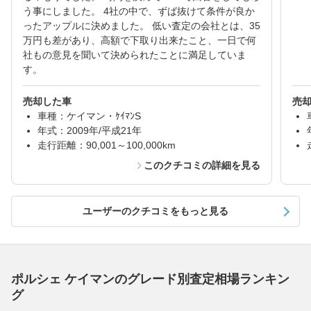
う事にしました。 4社の中で、ずば抜けて条件が良か
ったアップルに決めました。 低い査定の会社とは、35
万円も差があり、高額で下取り出来たこと、一日で何
社もの意見を聞いて決められたことに満足していま
す。
売却した車
売
車種：ケイマン・ｹｲﾏﾝS
年式：2009年/平成21年
走行距離：90,001～100,000km
このクチコミの詳細を見る
ユーザーのクチコミをもっと見る
ポルシェ ケイマンのグレード別査定相場ランキン
グ