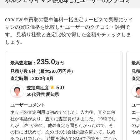
ポルシェ ケイマンを売却したユーザーのクチコミ
carview!車買取の愛車無料一括査定サービスで実際にケイ
マンの買取価格を比較したユーザーのクチコミ・評判で
す。 見積り社数と査定比較で得した金額をチェックしま
しょう。
235.0
最高査定額：
万円
最
見積り数 8社（最大29.0万円差）
見積
査定時期：
2022年6月
査
5.0
査定満足度
50代男性 愛知県
ユーザーコメント
ユ
ネットの査定利用は初めてでした。入力後、直ぐに何
エ
社か電話があり、直ぐに査定員がきました。19時でし
ー
たが、2社が来て、他の査定も聞きたかったので、そ
の
の日には決めず、次の日の別会社の話を聞いて、決め
や
るつもりでした。 時間を決めてSMSで回答をしてもら