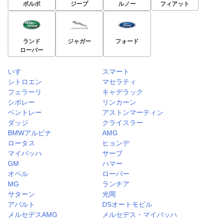
ボルボ
ジープ
ルノー
フィアット
ランド
ジャガー
フォード
ローバー
いすゞ
スマート
シトロエン
マセラティ
フェラーリ
キャデラック
シボレー
リンカーン
ベントレー
アストンマーティン
ダッジ
クライスラー
BMWアルピナ
AMG
ロータス
ヒョンデ
マイバッハ
サーブ
GM
ハマー
オペル
ローバー
MG
ランチア
サターン
光岡
アバルト
DSオートモビル
メルセデスAMG
メルセデス・マイバッハ