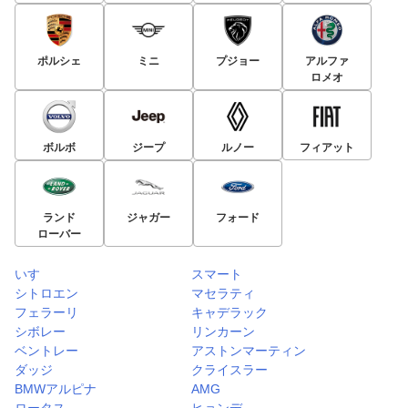
ポルシェ
ミニ
プジョー
アルファ
ロメオ
ボルボ
ジープ
ルノー
フィアット
ランド
ジャガー
フォード
ローバー
いすゞ
スマート
シトロエン
マセラティ
フェラーリ
キャデラック
シボレー
リンカーン
ベントレー
アストンマーティン
ダッジ
クライスラー
BMWアルピナ
AMG
ロータス
ヒョンデ