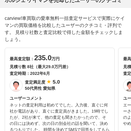
ポルシェ ケイマンを売却したユーザーのクチコミ
carview!車買取の愛車無料一括査定サービスで実際にケイ
マンの買取価格を比較したユーザーのクチコミ・評判で
す。 見積り社数と査定比較で得した金額をチェックしま
しょう。
235.0
最高査定額：
万円
最
見積り数 8社（最大29.0万円差）
見積
査定時期：
2022年6月
査
5.0
査定満足度
50代男性 愛知県
ユーザーコメント
ユ
ネットの査定利用は初めてでした。入力後、直ぐに何
エ
社か電話があり、直ぐに査定員がきました。19時でし
ー
たが、2社が来て、他の査定も聞きたかったので、そ
の
の日には決めず、次の日の別会社の話を聞いて、決め
や
るつもりでした。 時間を決めてSMSで回答をしてもら