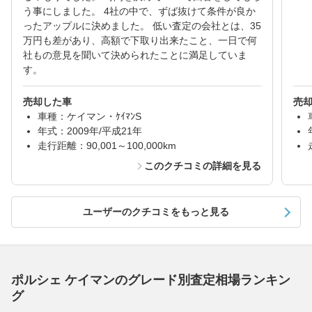
う事にしました。 4社の中で、ずば抜けて条件が良か
ったアップルに決めました。 低い査定の会社とは、35
万円も差があり、高額で下取り出来たこと、一日で何
社もの意見を聞いて決められたことに満足していま
す。
売却した車
売
車種：ケイマン・ｹｲﾏﾝS
年式：2009年/平成21年
走行距離：90,001～100,000km
このクチコミの詳細を見る
ユーザーのクチコミをもっと見る
ポルシェ ケイマンのグレード別査定相場ランキン
グ