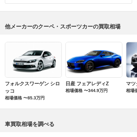
他メーカーのクーペ・スポーツカーの買取相場
フォルクスワーゲン シロ
日産 フェアレディZ
マツダ
相場価格 〜344.9万円
相場価
ッコ
相場価格 〜85.3万円
車買取相場を調べる