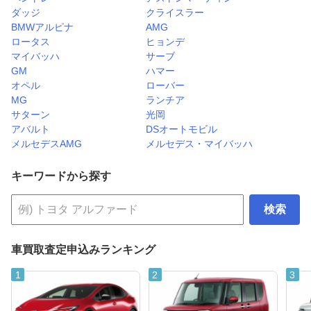
ダッジ
クライスラー
BMWアルピナ
AMG
ロータス
ヒョンデ
マイバッハ
サーブ
GM
ハマー
オペル
ローバー
MG
ランチア
サターン
光岡
アバルト
DSオートモビル
メルセデスAMG
メルセデス・マイバッハ
キーワードから探す
検索
車買取査定申込みランキング