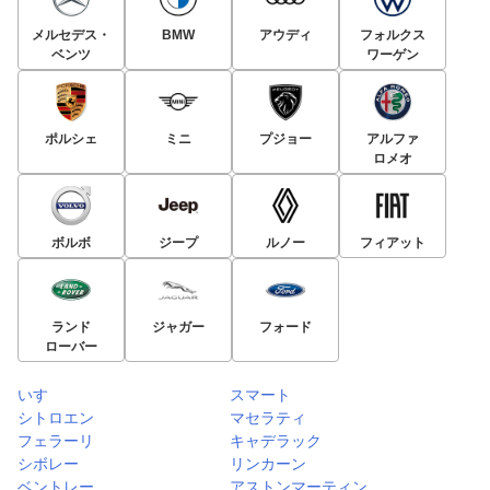
メルセデス・
BMW
アウディ
フォルクス
ベンツ
ワーゲン
ポルシェ
ミニ
プジョー
アルファ
ロメオ
ボルボ
ジープ
ルノー
フィアット
ランド
ジャガー
フォード
ローバー
いすゞ
スマート
シトロエン
マセラティ
フェラーリ
キャデラック
シボレー
リンカーン
ベントレー
アストンマーティン