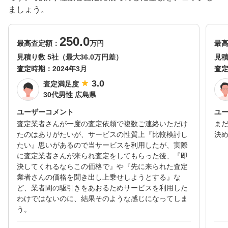
ましょう。
250.0
最高査定額：
万円
最
見積り数 5社（最大36.0万円差）
見積
査定時期：
2024年3月
査
3.0
査定満足度
30代男性 広島県
ユーザーコメント
ユ
査定業者さんが一度の査定依頼で複数ご連絡いただけ
ま
たのはありがたいが、サービスの性質上『比較検討し
決
たい』思いがあるので当サービスを利用したが、実際
に査定業者さんが来られ査定をしてもらった後、『即
決してくれるならこの価格で』や『先に来られた査定
業者さんの価格を聞き出し上乗せしようとする』な
ど、業者間の駆引きをあおるためサービスを利用した
わけではないのに、結果そのような感じになってしま
う。