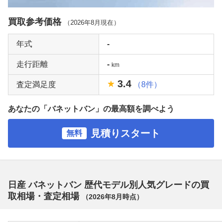
買取参考価格
（
2026年8月
現在）
年式
-
走行距離
-
km
3.4
査定満足度
（8件）
あなたの「バネットバン」の最高額を調べよう
見積りスタート
無料
日産 バネットバン 歴代モデル別人気グレードの買
取相場・査定相場
（
2026年8月
時点）