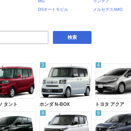
MG
ランチア
DSオートモビル
メルセデスAMG
検索
ツ タント
ホンダ N-BOX
トヨタ アクア