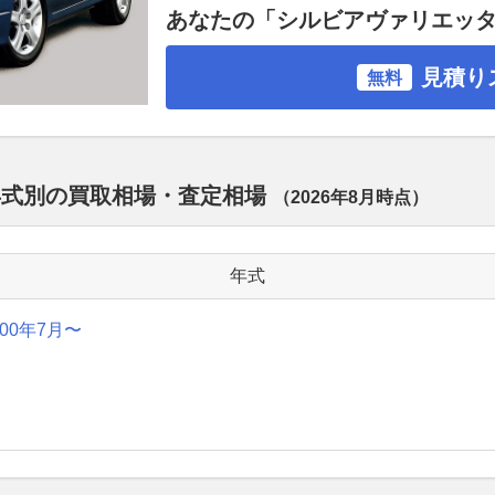
あなたの「シルビアヴァリエッ
見積り
無料
年式別の買取相場・査定相場
（
2026年8月
時点）
年式
000年7月〜