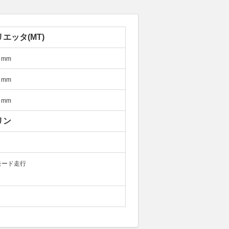
エッタ(MT)
mm
mm
mm
リン
モード走行