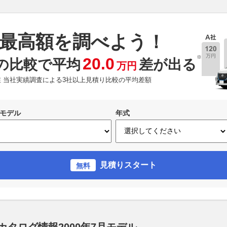
最高額を調べよう！
※
20.0
の比較で平均
差が出る
万円
現在 当社実績調査による3社以上見積り比較の平均差額
モデル
年式
見積りスタート
無料