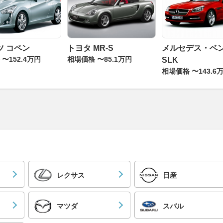
ツ コペン
トヨタ MR-S
メルセデス・ベ
〜152.4万円
相場価格 〜85.1万円
SLK
相場価格 〜143.6
レクサス
日産
マツダ
スバル