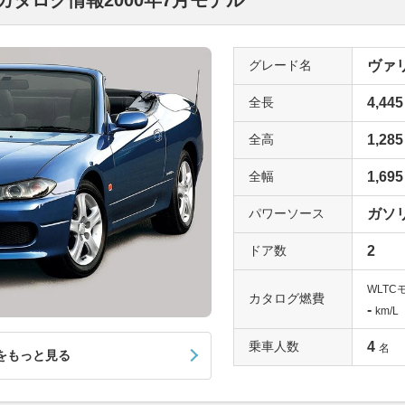
タログ情報2000年7月モデル
グレード名
ヴァリ
全長
4,445
全高
1,285
全幅
1,695
パワーソース
ガソ
ドア数
2
WLTC
カタログ燃費
-
km/L
乗車人数
4
名
をもっと見る