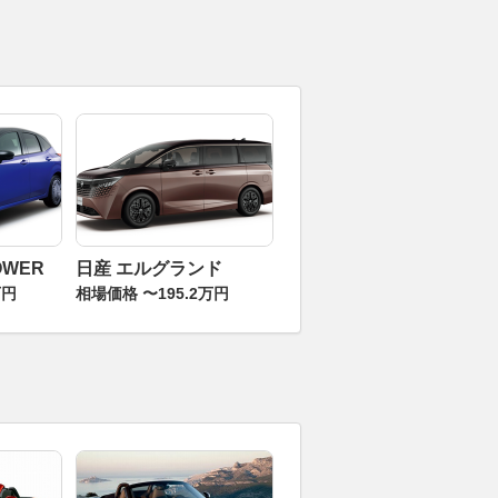
OWER
日産 エルグランド
万円
相場価格 〜195.2万円