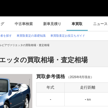
ログ
中古車検索
新車見積り
車買取
ニュース
業者を探す
車買取査定の基礎知識
車買取査定お役立ちガイド
ルビアヴァリエッタの買取相場・査定相場
リエッタの買取相場・査定相場
買取参考価格
（
2026年8月
現在）
年式
走行距離
-
-
km