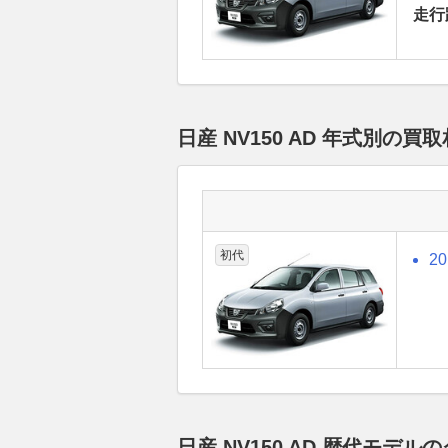
走行
日産 NV150 AD 年式別の
初代
2
日産 NV150 AD 歴代モ