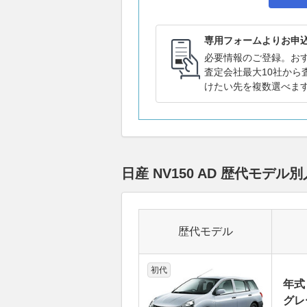
専用フォームよりお申
必要情報のご登録。お
査定会社最大10社から
けたい先を複数選べま
日産 NV150 AD 歴代モ
歴代モデル
初代
年式
グレ