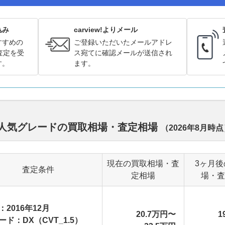
込み
carview!よりメール
すすめの
ご登録いただいたメールアドレ
査定を受
ス宛てに確認メールが送信され
す。
ます。
デル別人気グレードの買取相場・査定相場
（
2026年8月
時点
現在の買取相場・査
3ヶ月後
査定条件
定相場
場・査
：2016年12月
20.7万円〜
1
ード：DX（CVT_1.5）