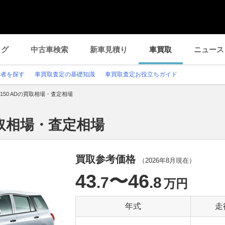
ログ
中古車検索
新車見積り
車買取
ニュース
業者を探す
車買取査定の基礎知識
車買取査定お役立ちガイド
V150 ADの買取相場・査定相場
の買取相場・査定相場
買取参考価格
（
2026年8月
現在）
43
〜46
.7
.8
万円
年式
走