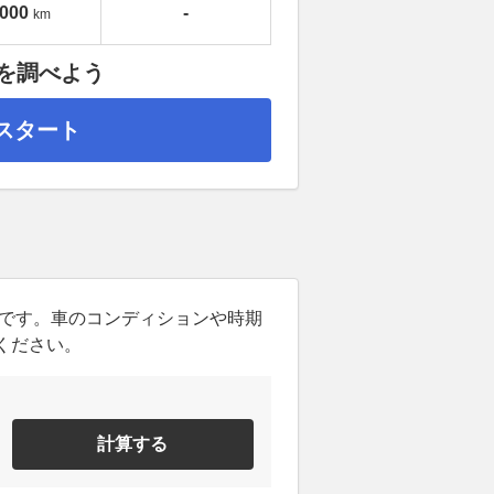
,000
-
km
額を調べよう
スタート
ンです。車のコンディションや時期
ください。
計算する