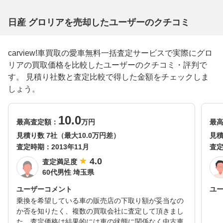
日産 グロリアを売却したユーザーのクチコミ
carview!車買取の愛車無料一括査定サービスで実際にグロ
リアの買取価格を比較したユーザーのクチコミ・評判で
す。 見積り社数と査定比較で得した金額をチェックしま
しょう。
10.0
最高査定額：
万円
最
見積り数 7社（最大10.0万円差）
見積
査定時期：
2013年11月
査
4.0
査定満足度
60代男性 埼玉県
ユーザーコメント
ユ
乗換を希望している車の販売店の下取り額が妥当なの
か否を知りたく、複数の買取会社に査定して頂きまし
た。査定価格は結果的には車の状態に関係なく中古車