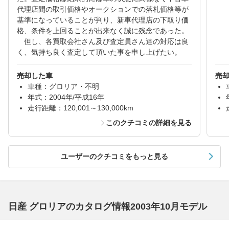
代理店間の取引価格やオークションでの落札価格等が
基準になっていることが判り、新車代理店の下取り価
格、条件を上回ることが出来なく誠に残念であった。
但し、各買取会社さん及び査定員さん達の対応は良
く、気持ち良く査定して頂いた事を申し上げたい。
売却した車
売
車種：グロリア・不明
年式：2004年/平成16年
走行距離：120,001～130,000km
このクチコミの詳細を見る
ユーザーのクチコミをもっと見る
日産 グロリアのカタログ情報2003年10月モデル