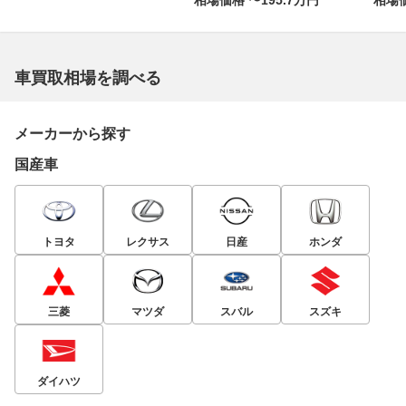
相場価格 〜195.7万円
相場価
車買取相場を調べる
メーカーから探す
国産車
トヨタ
レクサス
日産
ホンダ
三菱
マツダ
スバル
スズキ
ダイハツ