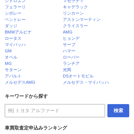
シトロエン
マセラティ
フェラーリ
キャデラック
シボレー
リンカーン
ベントレー
アストンマーティン
ダッジ
クライスラー
BMWアルピナ
AMG
ロータス
ヒョンデ
マイバッハ
サーブ
GM
ハマー
オペル
ローバー
MG
ランチア
サターン
光岡
アバルト
DSオートモビル
メルセデスAMG
メルセデス・マイバッハ
キーワードから探す
検索
車買取査定申込みランキング