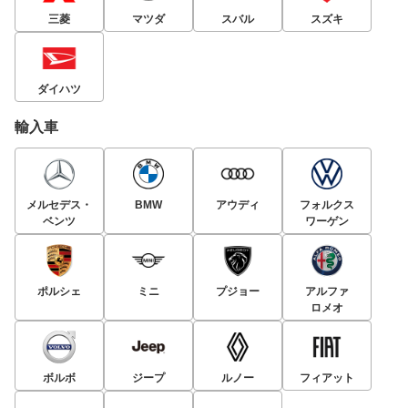
三菱
マツダ
スバル
スズキ
ダイハツ
輸入車
メルセデス・
BMW
アウディ
フォルクス
ベンツ
ワーゲン
ポルシェ
ミニ
プジョー
アルファ
ロメオ
ボルボ
ジープ
ルノー
フィアット