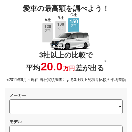
愛車の最高額を調べよう！
3社以上の比較で
※
20.0
平均
差が出る
万円
※2011年9月～現在 当社実績調査による3社以上見積り比較の平均差額
メーカー
モデル