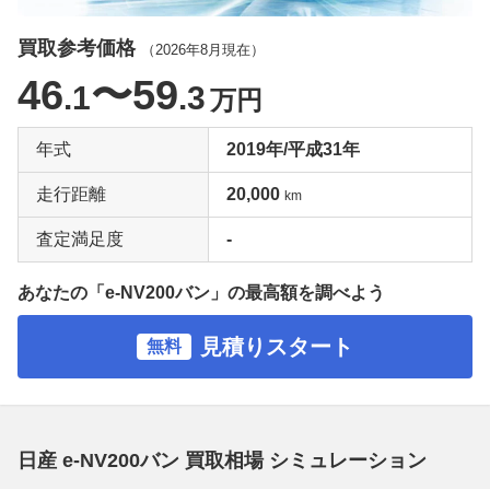
買取参考価格
（
2026年8月
現在）
46
〜59
.1
.3
万円
年式
2019年/平成31年
走行距離
20,000
km
査定満足度
-
あなたの「e-NV200バン」の最高額を調べよう
見積りスタート
無料
日産 e-NV200バン 買取相場 シミュレーション