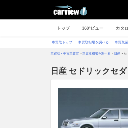
トップ
360°ビュー
カタ
車買取トップ
車買取相場を調べる
車買取
車買取・中古車査定
>
車買取相場を調べる
>
日産
>
セ
日産 セドリックセ