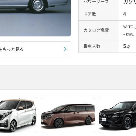
パワーソース
ガソ
ドア数
4
WLTC
カタログ燃費
-
km/L
乗車人数
5
名
をもっと見る