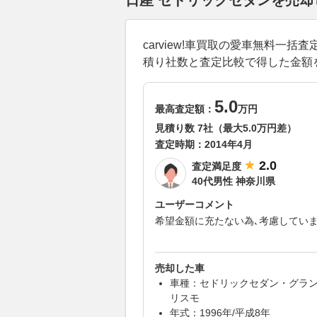
日産 セドリックセダンを売
carview!車買取の愛車無料
積り社数と査定比較で得した金額
5.0
最高査定額：
万円
見積り数 7社（最大5.0万円差）
査定時期：
2014年4月
2.0
査定満足度
40代男性 神奈川県
ユーザーコメント
希望金額に充たない為､考慮してい
売却した車
車種：セドリックセダン・グラ
リスモ
年式：1996年/平成8年