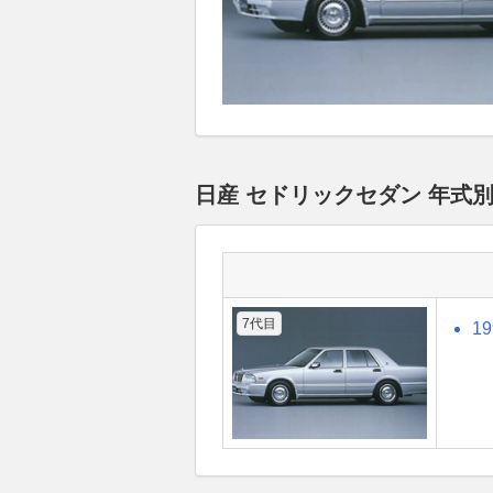
日産 セドリックセダン 年式
7代目
1