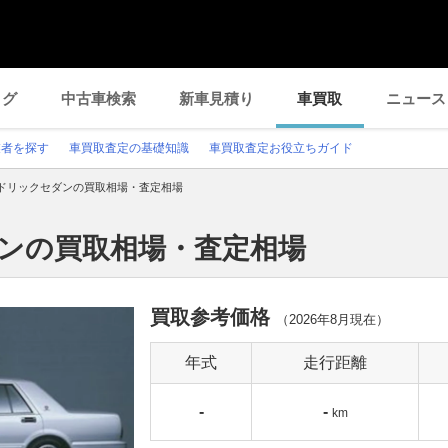
ログ
中古車検索
新車見積り
車買取
ニュース
業者を探す
車買取査定の基礎知識
車買取査定お役立ちガイド
ドリックセダンの買取相場・査定相場
ダンの買取相場・査定相場
買取参考価格
（
2026年8月
現在）
年式
走行距離
-
-
km