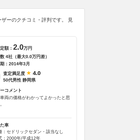
ーザーのクチコミ・評判です。 見
2.0
定額：
万円
数 4社（最大0.0万円差）
期：
2014年3月
4.0
査定満足度
50代男性 静岡県
ーコメント
車両の価格がわかってよかったと思
。
た車
種：セドリックセダン・該当なし
式：2000年/平成12年