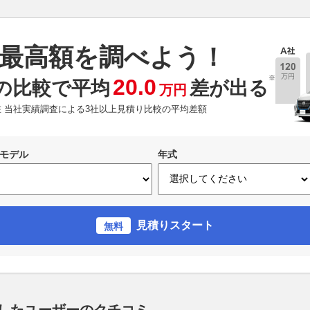
最高額を調べよう！
※
20.0
の比較で平均
差が出る
万円
現在 当社実績調査による3社以上見積り比較の平均差額
モデル
年式
見積りスタート
無料