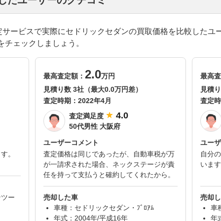
却したユーザーのクチコミ
一括査定サービスで実際にセドリックセダンの買取価格を比較したユ
をチェックしましょう。
2.0
最高査定額：
万円
最高査
見積り数 3社（最大0.0万円差）
見積り
査定時期：
2022年4月
査定時
4.0
査定満足度
50代男性 大阪府
ユーザーコメント
ユーザ
ます。
査定価格は同じであったが、自動車税が万
自分の
が一請求された場合、ネックステージが責
います
任を持って支払うと確約してくれたから。
ンツー
売却した車
売却し
車種：セドリックセダン・ﾌﾞﾛｱﾑ
車
年式：2004年/平成16年
年