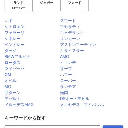
ランド
ジャガー
フォード
ローバー
いすゞ
スマート
シトロエン
マセラティ
フェラーリ
キャデラック
シボレー
リンカーン
ベントレー
アストンマーティン
ダッジ
クライスラー
BMWアルピナ
AMG
ロータス
ヒョンデ
マイバッハ
サーブ
GM
ハマー
オペル
ローバー
MG
ランチア
サターン
光岡
アバルト
DSオートモビル
メルセデスAMG
メルセデス・マイバッハ
キーワードから探す