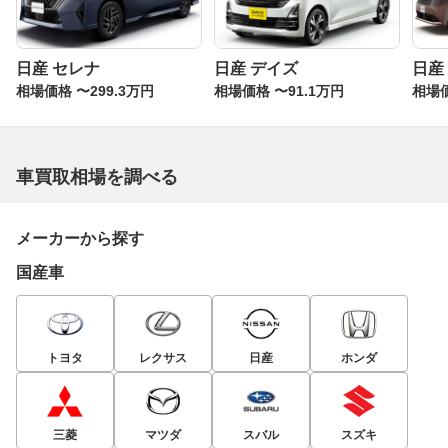
日産 セレナ
日産 デイズ
日産
相場価格 〜299.3万円
相場価格 〜91.1万円
相場価
車買取相場を調べる
メーカーから探す
国産車
トヨタ
レクサス
日産
ホンダ
三菱
マツダ
スバル
スズキ