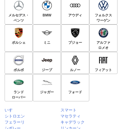
メルセデス・
BMW
アウディ
フォルクス
ベンツ
ワーゲン
ポルシェ
ミニ
プジョー
アルファ
ロメオ
ボルボ
ジープ
ルノー
フィアット
ランド
ジャガー
フォード
ローバー
いすゞ
スマート
シトロエン
マセラティ
フェラーリ
キャデラック
シボレー
リンカーン