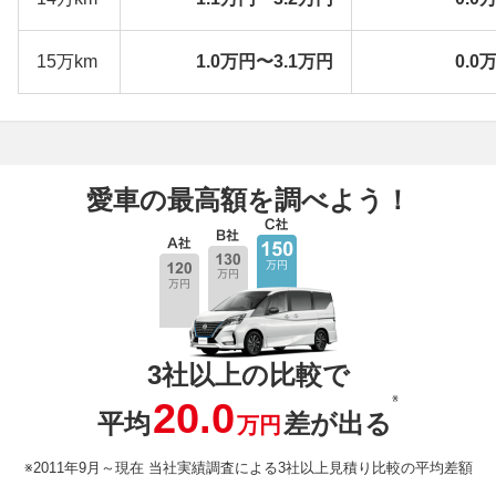
15万km
1.0万円〜3.1万円
0.0
愛車の最高額を調べよう！
3社以上の比較で
※
20.0
平均
差が出る
万円
※2011年9月～現在 当社実績調査による3社以上見積り比較の平均差額