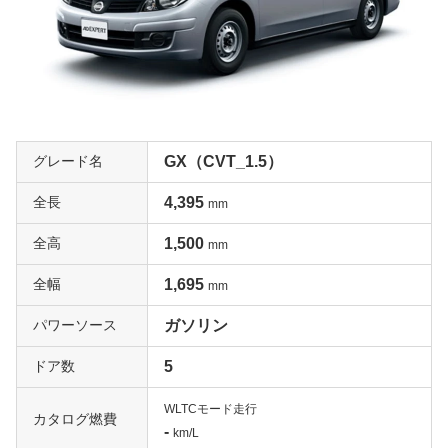
グレード名
GX（CVT_1.5）
全長
4,395
mm
全高
1,500
mm
全幅
1,695
mm
パワーソース
ガソリン
ドア数
5
WLTCモード走行
カタログ燃費
-
km/L