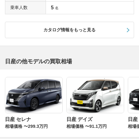
乗車人数
5
名
カタログ情報をもっと見る
日産の他モデルの買取相場
日産 セレナ
日産 デイズ
日産
相場価格 〜299.3万円
相場価格 〜91.1万円
相場価