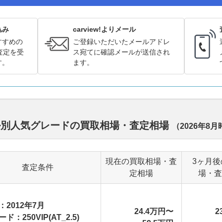
込み
carview!よりメール
すすめの
ご登録いただいたメールアドレ
査定を受
ス宛てに確認メールが送信され
す。
ます。
ル別人気グレードの買取相場・査定相場
（
2026年8月
現在の買取相場・査
3ヶ月後
査定条件
定相場
場・査
：2012年7月
24.4万円〜
2
ド：250VIP(AT_2.5)