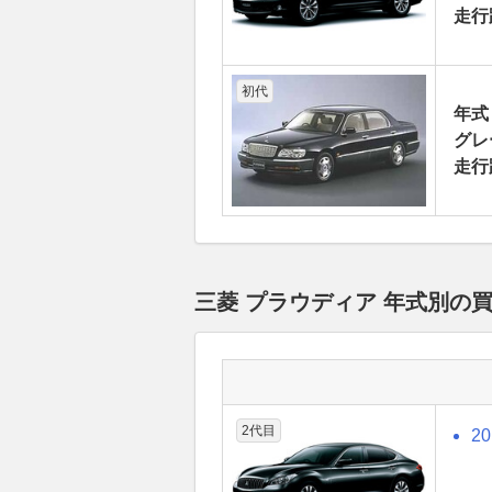
走行
初代
年式
グレ
走行
三菱 プラウディア 年式別の
2代目
2