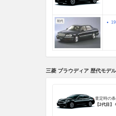
初代
1
三菱 プラウディア 歴代モデ
査定時の条
【2代目】 