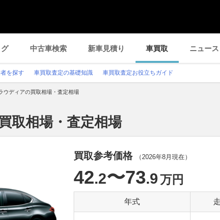
ログ
中古車検索
新車見積り
車買取
ニュース
業者を探す
車買取査定の基礎知識
車買取査定お役立ちガイド
ラウディアの買取相場・査定相場
の買取相場・査定相場
買取参考価格
（
2026年8月
現在）
42
〜73
.2
.9
万円
年式