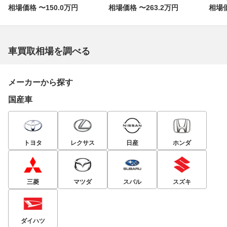
相場価格 〜150.0万円
相場価格 〜263.2万円
相場価
車買取相場を調べる
メーカーから探す
国産車
トヨタ
レクサス
日産
ホンダ
三菱
マツダ
スバル
スズキ
ダイハツ