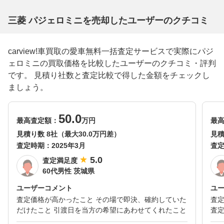
三菱 パジェロミニを売却したユーザーのクチコミ
carview!車買取の愛車無料一括査定サービスで実際にパジ
ェロミニの買取価格を比較したユーザーのクチコミ・評判
です。 見積り社数と査定比較で得した金額をチェックし
ましょう。
50.0
最高査定額：
万円
最
見積り数 8社（最大30.0万円差）
見積
査定時期：
2025年3月
査
5.0
査定満足度
60代男性 茨城県
ユーザーコメント
ユ
査定価格が高かったこと その場で即決、確約していた
査
だけたこと 引渡日を当方の希望にあわせてくれたこと
査