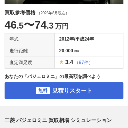
買取参考価格
（
2026年8月
現在）
46
〜74
.5
.3
万円
年式
2012年/平成24年
走行距離
20,000
km
3.4
査定満足度
（97件）
あなたの「パジェロミニ」の最高額を調べよう
見積りスタート
無料
三菱 パジェロミニ 買取相場 シミュレーション