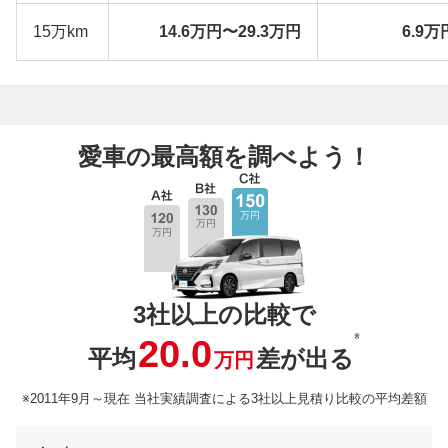
15万km
14.6万円〜29.3万円
6.9万
愛車の最高額を調べよう！
3社以上の比較で
※
20.0
平均
差が出る
万円
※2011年9月～現在 当社実績調査による3社以上見積り比較の平均差額