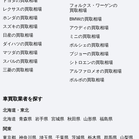
トヨタの買取相場
フォルクス・ワーゲンの
レクサスの買取相場
買取相場
ホンダの買取相場
BMWの買取相場
スズキの買取相場
アウディの買取相場
日産の買取相場
ミニの買取相場
ダイハツの買取相場
ポルシェの買取相場
マツダの買取相場
プジョーの買取相場
スバルの買取相場
シトロエンの買取相場
三菱の買取相場
アルファロメオの買取相場
ボルボの買取相場
車買取業者を探す
北海道・東北
北海道
青森県
岩手県
宮城県
秋田県
山形県
福島県
関東
東京都
神奈川県
埼玉県
千葉県
茨城県
栃木県
群馬県
山梨県