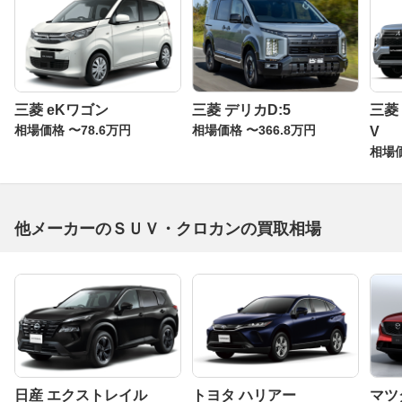
三菱 eKワゴン
三菱 デリカD:5
三菱
相場価格 〜78.6万円
相場価格 〜366.8万円
V
相場価
他メーカーのＳＵＶ・クロカンの買取相場
日産 エクストレイル
トヨタ ハリアー
マツダ