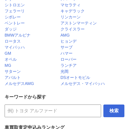
シトロエン
マセラティ
フェラーリ
キャデラック
シボレー
リンカーン
ベントレー
アストンマーティン
ダッジ
クライスラー
BMWアルピナ
AMG
ロータス
ヒョンデ
マイバッハ
サーブ
GM
ハマー
オペル
ローバー
MG
ランチア
サターン
光岡
アバルト
DSオートモビル
メルセデスAMG
メルセデス・マイバッハ
キーワードから探す
検索
車買取査定申込みランキング