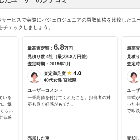
却したユーザーのクチコミ
一括査定サービスで実際にパジェロジュニアの買取価格を比較したユ
をチェックしましょう。
6.8
最高査定額：
万円
最高査
見積り数 4社（最大6.8万円差）
見積り
査定時期：
2015年1月
査定時
4.0
査定満足度
40代女性 宮城県
ユーザーコメント
ユーザ
ている
一番高値を付けてくれたこと。担当者の対
年式が
れ、気
応も良く好感がもてた。
った中
いくらい
で即決
する感
売却した車
売却し