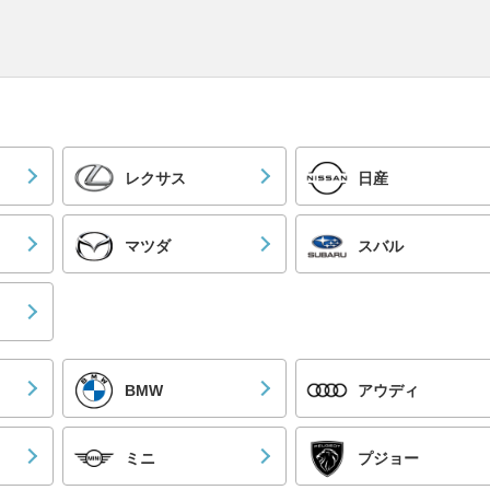
レクサス
日産
マツダ
スバル
BMW
アウディ
ミニ
プジョー