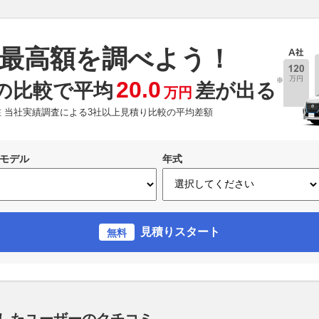
最高額を調べよう！
※
20.0
の比較で平均
差が出る
万円
現在 当社実績調査による3社以上見積り比較の平均差額
モデル
年式
見積りスタート
無料