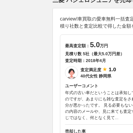
三菱 パジェロジュニアを売
carview!車買取の愛車無料
積り社数と査定比較で得した金額
5.0
最高査定額：
万円
見積り数 5社（最大5.0万円差）
査定時期：
2018年4月
1.0
査定満足度
40代女性 静岡県
ユーザーコメント
年式の古い車だということは承知し
のですが、あまりにも雑な査定をさ
分が悪かったです。 見る必要もな
の内容のメールや、見に来ても査定
じではなく、何となく見て...
売却した車