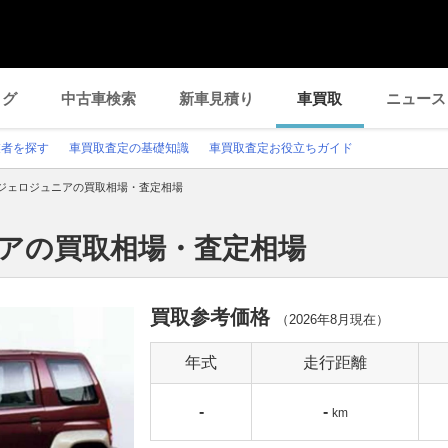
ログ
中古車検索
新車見積り
車買取
ニュース
業者を探す
車買取査定の基礎知識
車買取査定お役立ちガイド
ジェロジュニアの買取相場・査定相場
ニアの買取相場・査定相場
買取参考価格
（
2026年8月
現在）
年式
走行距離
-
-
km