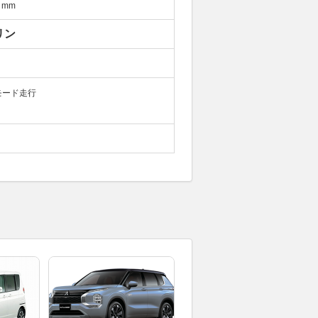
mm
リン
モード走行