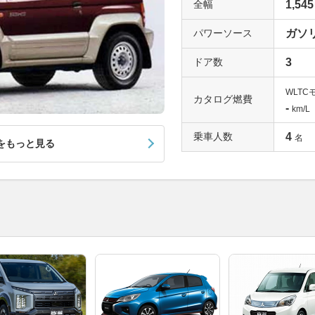
全幅
1,545
パワーソース
ガソ
ドア数
3
WLTC
カタログ燃費
-
km/L
乗車人数
4
名
をもっと見る