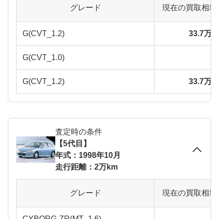
グレード
現在の買取相場
G(CVT_1.2)
33.7万
G(CVT_1.0)
G(CVT_1.2)
33.7万
査定時の条件
【5代目】
年式：1998年10月
走行距離：2万km
グレード
現在の買取相場
CYBORG-ZR(MT_1.6)