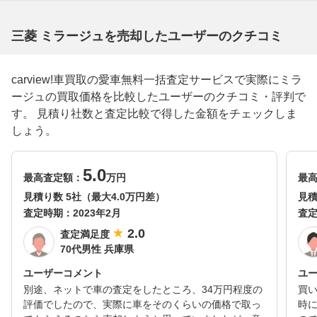
三菱 ミラージュを売却したユーザーのクチコミ
carview!車買取の愛車無料一括査定サービスで実際にミラ
ージュの買取価格を比較したユーザーのクチコミ・評判で
す。 見積り社数と査定比較で得した金額をチェックしま
しょう。
5.0
最高査定額：
万円
最
見積り数 5社（最大4.0万円差）
見積
査定時期：
2023年2月
査
2.0
査定満足度
70代男性 兵庫県
ユーザーコメント
ユ
別途、ネットで車の査定をしたところ、34万円程度の
買
評価でしたので、実際に車をそのくらいの価格で取っ
時