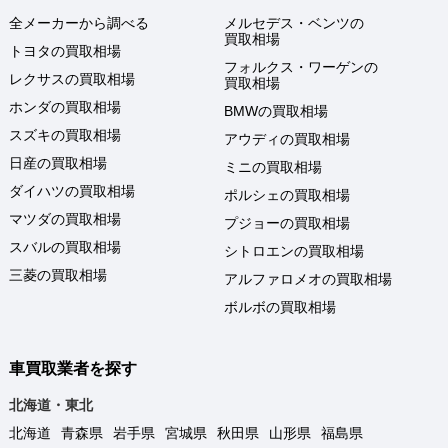
全メーカーから調べる
メルセデス・ベンツの
買取相場
トヨタの買取相場
フォルクス・ワーゲンの
レクサスの買取相場
買取相場
ホンダの買取相場
BMWの買取相場
スズキの買取相場
アウディの買取相場
日産の買取相場
ミニの買取相場
ダイハツの買取相場
ポルシェの買取相場
マツダの買取相場
プジョーの買取相場
スバルの買取相場
シトロエンの買取相場
三菱の買取相場
アルファロメオの買取相場
ボルボの買取相場
車買取業者を探す
北海道・東北
北海道
青森県
岩手県
宮城県
秋田県
山形県
福島県