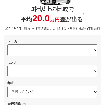
3社以上の比較で
※
20.0
平均
差が出る
万円
※2011年9月～現在 当社実績調査による3社以上見積り比較の平均差額
メーカー
モデル
年式
走行距離(km)