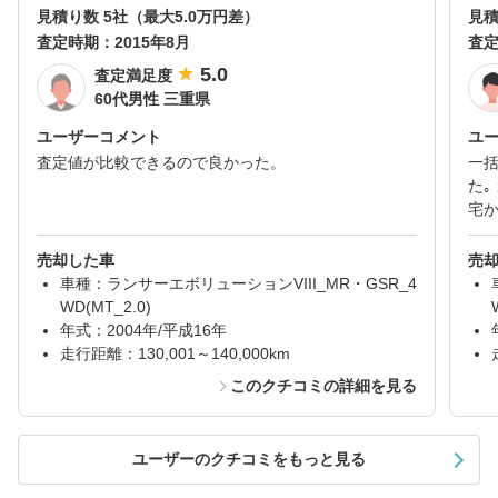
見積り数 5社（最大5.0万円差）
見積
査定時期：
2015年8月
査
5.0
査定満足度
60代男性 三重県
ユーザーコメント
ユ
査定値が比較できるので良かった。
一
た｡
宅か
売却した車
売
車種：ランサーエボリューションVIII_MR・GSR_4
WD(MT_2.0)
年式：2004年/平成16年
走行距離：130,001～140,000km
このクチコミの詳細を見る
ユーザーのクチコミをもっと見る