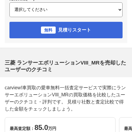
見積りスタート
無料
三菱 ランサーエボリューションVIII_MRを売却した
ユーザーのクチコミ
carview!車買取の愛車無料一括査定サービスで実際にラン
サーエボリューションVIII_MRの買取価格を比較したユー
ザーのクチコミ・評判です。 見積り社数と査定比較で得
した金額をチェックしましょう。
85.0
最高査定額：
万円
最