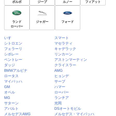
ボルボ
ジープ
ルノー
フィアット
ランド
ジャガー
フォード
ローバー
いすゞ
スマート
シトロエン
マセラティ
フェラーリ
キャデラック
シボレー
リンカーン
ベントレー
アストンマーティン
ダッジ
クライスラー
BMWアルピナ
AMG
ロータス
ヒョンデ
マイバッハ
サーブ
GM
ハマー
オペル
ローバー
MG
ランチア
サターン
光岡
アバルト
DSオートモビル
メルセデスAMG
メルセデス・マイバッハ