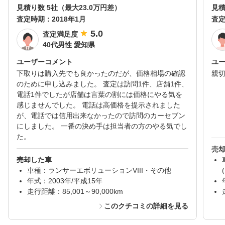
見積り数 5社（最大23.0万円差）
見積
査定時期：
2018年1月
査
5.0
査定満足度
40代男性 愛知県
ユーザーコメント
ユ
下取りは購入先でも良かったのだが、価格相場の確認
親
のために申し込みました。 査定は訪問1件、店舗1件、
電話1件でしたが店舗は言葉の割には価格にやる気を
感じませんでした。 電話は高価格を提示されました
が、電話では信用出来なかったので訪問のカーセブン
にしました。 一番の決め手は担当者の方のやる気でし
た。
売
売却した車
車種：ランサーエボリューションVIII・その他
年式：2003年/平成15年
走行距離：85,001～90,000km
このクチコミの詳細を見る