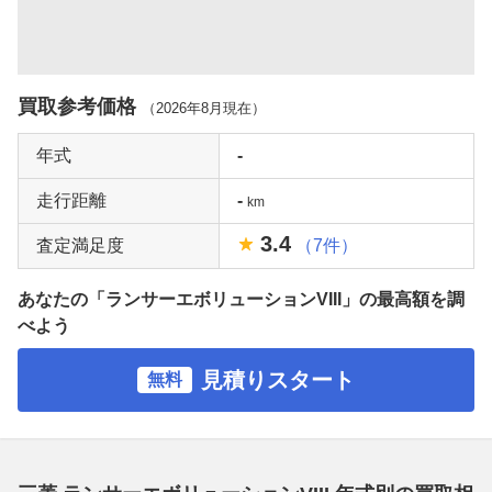
買取参考価格
（
2026年8月
現在）
年式
-
走行距離
-
km
3.4
査定満足度
（7件）
あなたの「ランサーエボリューションVIII」の最高額を調
べよう
見積りスタート
無料