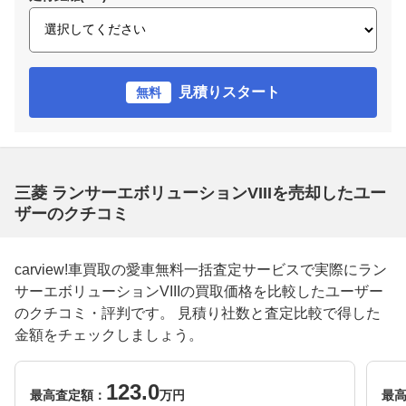
見積りスタート
無料
三菱 ランサーエボリューションVIIIを売却したユー
ザーのクチコミ
carview!車買取の愛車無料一括査定サービスで実際にラン
サーエボリューションVIIIの買取価格を比較したユーザー
のクチコミ・評判です。 見積り社数と査定比較で得した
金額をチェックしましょう。
123.0
最高査定額：
万円
最