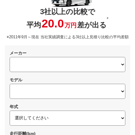
3社以上の比較で
※
20.0
平均
差が出る
万円
※2011年9月～現在 当社実績調査による3社以上見積り比較の平均差額
メーカー
モデル
年式
走行距離(km)