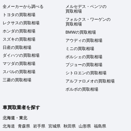
全メーカーから調べる
メルセデス・ベンツの
買取相場
トヨタの買取相場
フォルクス・ワーゲンの
レクサスの買取相場
買取相場
ホンダの買取相場
BMWの買取相場
スズキの買取相場
アウディの買取相場
日産の買取相場
ミニの買取相場
ダイハツの買取相場
ポルシェの買取相場
マツダの買取相場
プジョーの買取相場
スバルの買取相場
シトロエンの買取相場
三菱の買取相場
アルファロメオの買取相場
ボルボの買取相場
車買取業者を探す
北海道・東北
北海道
青森県
岩手県
宮城県
秋田県
山形県
福島県