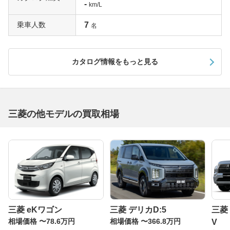
-
km/L
乗車人数
7
名
カタログ情報をもっと見る
三菱の他モデルの買取相場
三菱 eKワゴン
三菱 デリカD:5
三菱
相場価格 〜78.6万円
相場価格 〜366.8万円
V