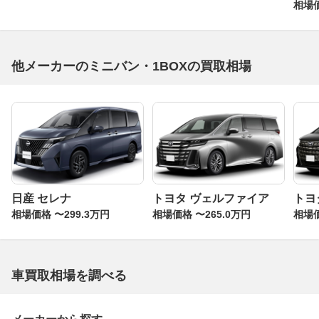
相場価
他メーカーのミニバン・1BOXの買取相場
日産 セレナ
トヨタ ヴェルファイア
トヨ
相場価格 〜299.3万円
相場価格 〜265.0万円
相場価
車買取相場を調べる