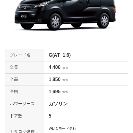
グレード名
G(AT_1.6)
全長
4,400
mm
全高
1,850
mm
全幅
1,695
mm
パワーソース
ガソリン
ドア数
5
WLTCモード走行
カタログ燃費