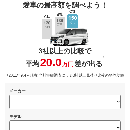
愛車の最高額を調べよう！
3社以上の比較で
※
20.0
平均
差が出る
万円
※2011年9月～現在 当社実績調査による3社以上見積り比較の平均差額
メーカー
モデル