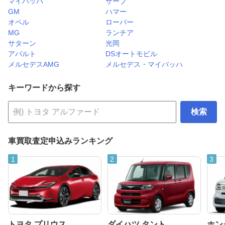
マイバッハ
サーブ
GM
ハマー
オペル
ローバー
MG
ランチア
サターン
光岡
アバルト
DSオートモビル
メルセデスAMG
メルセデス・マイバッハ
キーワードから探す
検索
車買取査定申込みランキング
トヨタ プリウス
ダイハツ タント
ホンダ