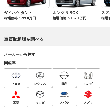
ダイハツ タント
ホンダ N-BOX
スズ
相場価格 〜93.8万円
相場価格 〜137.1万円
相場価
車買取相場を調べる
メーカーから探す
国産車
トヨタ
レクサス
日産
ホンダ
三菱
マツダ
スバル
スズキ