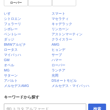
ローバー
いすゞ
スマート
シトロエン
マセラティ
フェラーリ
キャデラック
シボレー
リンカーン
ベントレー
アストンマーティン
ダッジ
クライスラー
BMWアルピナ
AMG
ロータス
ヒョンデ
マイバッハ
サーブ
GM
ハマー
オペル
ローバー
MG
ランチア
サターン
光岡
アバルト
DSオートモビル
メルセデスAMG
メルセデス・マイバッハ
キーワードから探す
検索