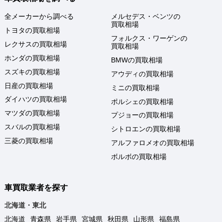
全メーカーから調べる
メルセデス・ベンツの
買取相場
トヨタの買取相場
フォルクス・ワーゲンの
レクサスの買取相場
買取相場
ホンダの買取相場
BMWの買取相場
スズキの買取相場
アウディの買取相場
日産の買取相場
ミニの買取相場
ダイハツの買取相場
ポルシェの買取相場
マツダの買取相場
プジョーの買取相場
スバルの買取相場
シトロエンの買取相場
三菱の買取相場
アルファロメオの買取相場
ボルボの買取相場
車買取業者を探す
北海道・東北
北海道
青森県
岩手県
宮城県
秋田県
山形県
福島県