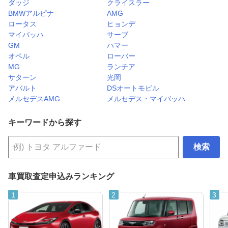
ダッジ
クライスラー
BMWアルピナ
AMG
ロータス
ヒョンデ
マイバッハ
サーブ
GM
ハマー
オペル
ローバー
MG
ランチア
サターン
光岡
アバルト
DSオートモビル
メルセデスAMG
メルセデス・マイバッハ
キーワードから探す
検索
車買取査定申込みランキング