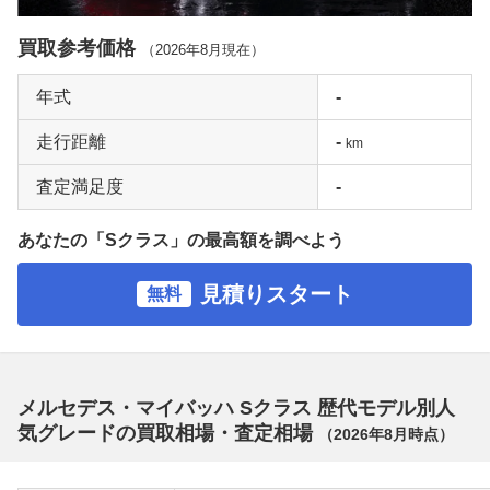
買取参考価格
（
2026年8月
現在）
年式
-
走行距離
-
km
査定満足度
-
あなたの「Sクラス」の最高額を調べよう
見積りスタート
無料
メルセデス・マイバッハ Sクラス 歴代モデル別人
気グレードの買取相場・査定相場
（
2026年8月
時点）