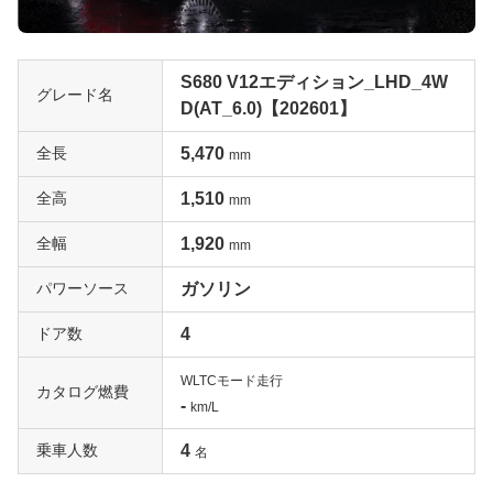
S680 V12エディション_LHD_4W
グレード名
D(AT_6.0)【202601】
全長
5,470
mm
全高
1,510
mm
全幅
1,920
mm
パワーソース
ガソリン
ドア数
4
WLTCモード走行
カタログ燃費
-
km/L
乗車人数
4
名