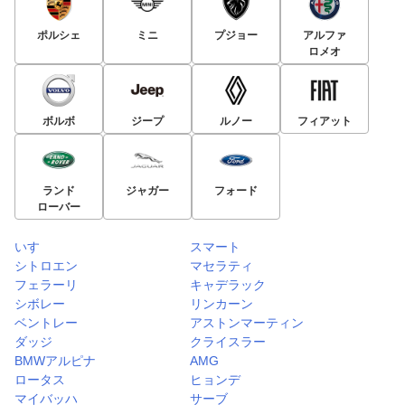
ポルシェ
ミニ
プジョー
アルファ
ロメオ
ボルボ
ジープ
ルノー
フィアット
ランド
ジャガー
フォード
ローバー
いすゞ
スマート
シトロエン
マセラティ
フェラーリ
キャデラック
シボレー
リンカーン
ベントレー
アストンマーティン
ダッジ
クライスラー
BMWアルピナ
AMG
ロータス
ヒョンデ
マイバッハ
サーブ