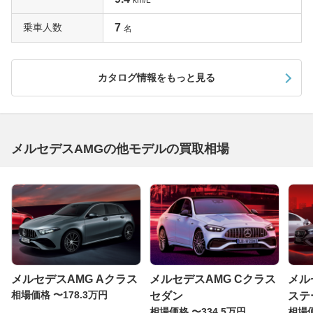
km/L
乗車人数
7
名
カタログ情報をもっと見る
メルセデスAMGの他モデルの買取相場
メルセデスAMG Aクラス
メルセデスAMG Cクラス
メル
相場価格 〜178.3万円
セダン
ステ
相場価格 〜334.5万円
相場価