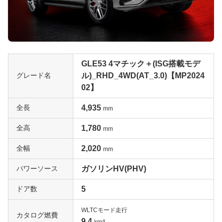
GLE53 4マチック＋(ISG搭載モデ
グレード名
ル)_RHD_4WD(AT_3.0)【MP2024
02】
全長
4,935
mm
全高
1,780
mm
全幅
2,020
mm
パワーソース
ガソリンHV(PHV)
ドア数
5
WLTCモード走行
カタログ燃費
9.4