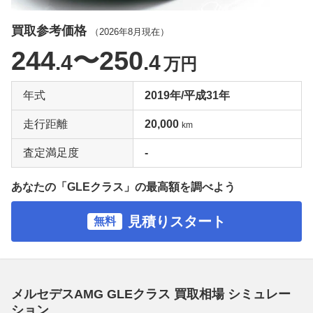
買取参考価格
（
2026年8月
現在）
244
〜250
.4
.4
万円
年式
2019年/平成31年
走行距離
20,000
km
査定満足度
-
あなたの「GLEクラス」の最高額を調べよう
見積りスタート
無料
メルセデスAMG GLEクラス 買取相場 シミュレー
ション