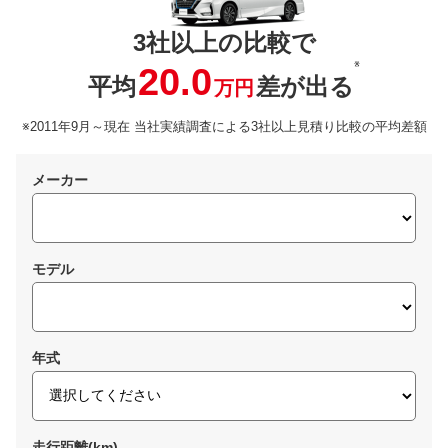
3社以上の比較で
※
20.0
平均
差が出る
万円
※2011年9月～現在 当社実績調査による3社以上見積り比較の平均差額
メーカー
モデル
年式
走行距離(km)