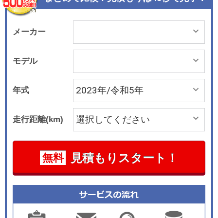
X AR（Augmented Reality＝拡張現実）ナビゲー
ション」も標準で装備している。 パワートレーン
は、最高出力450kW（612PS）、最大トルク850
メーカー
Nmを発生する4.0リッターV8ターボエンジンに、
最高出力21kW（16PS）、最大トルク250Nmを発
モデル
生する電気モーターの「ISG」と「48V電気シス
テム」を組み合わせている。
年式
走行距離(km)
見積もりスタート！
無料