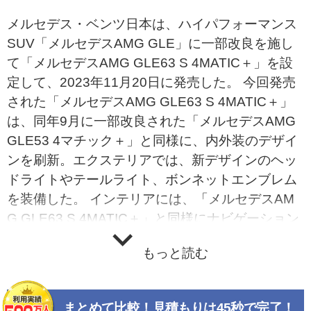
メルセデス・ベンツ日本は、ハイパフォーマンス
SUV「メルセデスAMG GLE」に一部改良を施し
て「メルセデスAMG GLE63 S 4MATIC＋」を設
定して、2023年11月20日に発売した。 今回発売
された「メルセデスAMG GLE63 S 4MATIC＋」
は、同年9月に一部改良された「メルセデスAMG
GLE53 4マチック＋」と同様に、内外装のデザイ
ンを刷新。エクステリアでは、新デザインのヘッ
ドライトやテールライト、ボンネットエンブレム
を装備した。 インテリアには、「メルセデスAM
G GLE63 S 4MATIC＋」と同様にナビゲーション
やインストルメントクラスター内の各種設定や安
もっと読む
全運転支援システムの設定を手元で完結できる最
新世代のステアリングホイールを採用。同じく、
Burmesterサラウンドサウンドシステムや「MBU
まとめて比較！見積もりは45秒で完了！