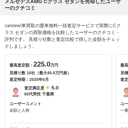
メルセデスAMG Cクラス セダンを売却したユーザ
ーのクチコミ
carview!車買取の愛車無料一括査定サービスで実際にCク
ラス セダンの買取価格を比較したユーザーのクチコミ・
評判です。 見積り社数と査定比較で得した金額をチェッ
クしましょう。
225.0
最高査定額：
万円
最
見積り数 10社（最大45.0万円差）
見積
査定時期：
2025年6月
査
5.0
査定満足度
60代男性 千葉県
ユーザーコメント
ユ
金額と人柄
一