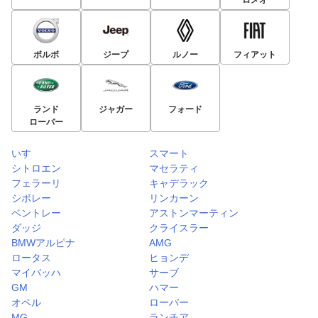
ボルボ
ジープ
ルノー
フィアット
ランド
ジャガー
フォード
ローバー
いすゞ
スマート
シトロエン
マセラティ
フェラーリ
キャデラック
シボレー
リンカーン
ベントレー
アストンマーティン
ダッジ
クライスラー
BMWアルピナ
AMG
ロータス
ヒョンデ
マイバッハ
サーブ
GM
ハマー
オペル
ローバー
MG
ランチア