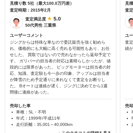
見積り数 5社（最大100.0万円差）
見積
査定時期：
2015年2月
査
5.0
査定満足度
50代男性 三重県
ユーザーコメント
ユ
ジングからは特殊な車なので委託販売を強く勧めら
査
れ、価格的にも大幅に高く売れる可能性もあり、お任
績
せした。 買取ではないので売れなかったら返却予定で
す。 ガリバーの担当者の対応は素晴らしかったが、値
段的には限界があった。 ビッグモーターは担当者の対
応、知識、査定額も今一歩の印象、アップルは担当者
が降雪のため予定通りに来れなくて査定をお断りし
た。 Bオートは連絡が遅く、ジングに決めてから1週
間後に連絡があった。
売却した車
売
車種：SL・不明
年式：1999年/平成11年
走行距離：35,001～40,000km