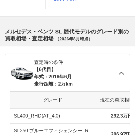
メルセデス・ベンツ SL 歴代モデルのグレード別の
買取相場・査定相場
（
2026年8月
時点）
査定時の条件
【6代目】
年式：2016年6月
走行距離：2万km
グレード
現在の買取相場
SL400_RHD(AT_4.0)
292.3万円
SL350 ブルーエフィシェンシー_R
206.9万円