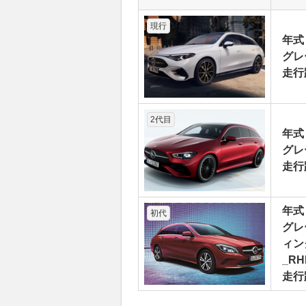
現行
年式
グレ
走行
2代目
年式
グレ
走行
年式
初代
グレ
ィン
_RH
走行