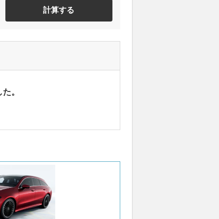
計算する
した。