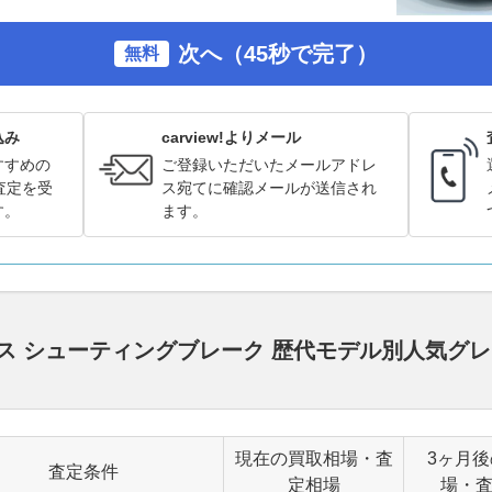
次へ（45秒で完了）
無料
込み
carview!よりメール
すすめの
ご登録いただいたメールアドレ
査定を受
ス宛てに確認メールが送信され
す。
ます。
ラス シューティングブレーク 歴代モデル別人気グ
現在の買取相場・査
3ヶ月
査定条件
定相場
場・