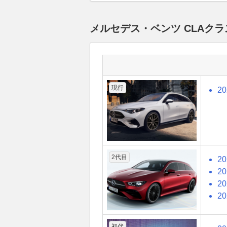
メルセデス・ベンツ CLAク
現行
2
2代目
2
2
2
2
初代