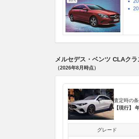
2
2
メルセデス・ベンツ CLAク
（
2026年8月
時点）
査定時の条
【現行】 年
グレード