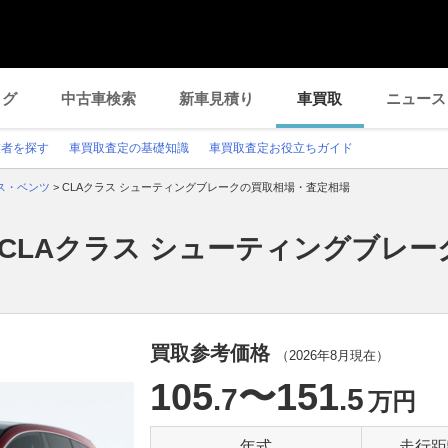
ログ
中古車検索
新車見積り
車買取
ニュース
業者を探す
車買取査定の基礎知識
車買取査定お役立ちガイド
ス・ベンツ
>
CLAクラス シューティングブレークの買取相場・査定相場
CLAクラス シューティングブレ
買取参考価格
（
2026年8月
現在）
105
〜151
.7
.5
万円
年式
走行距