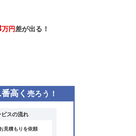
3
万円
差が出る！
1
番高く
売ろう！
ービスの流れ
お見積もりを依頼