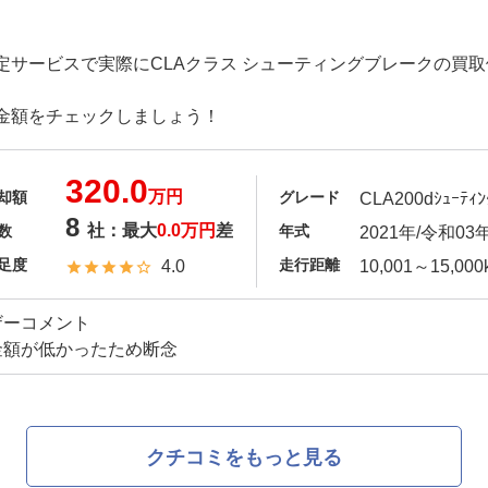
定サービスで実際にCLAクラス シューティングブレークの買
金額をチェックしましょう！
320.0
万円
却額
グレード
CLA200dｼｭｰﾃｨﾝ
8
社：最大
0.0万円
差
数
年式
2021年/令和03
足度
走行距離
4.0
10,001～15,000
ザーコメント
金額が低かったため断念
クチコミをもっと見る