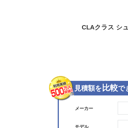
CLAクラス 
比較
見積額を
で
メーカー
モデル