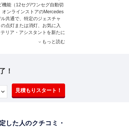
機能（12セグ/ワンセグ自動切
ンラインストアのMercedes
モデル共通で、特定のジェスチャ
トの点灯または消灯、お気に入
ンテリア・アシスタントを新たに
電源ソケット（ラゲッジルーム）
もっと読む
準装備の設定を全モデル共通で
了！
見積もりスタート！
査定した人のクチコミ・