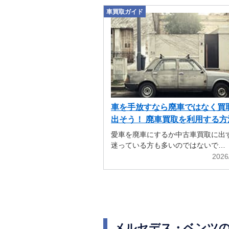
車買取ガイド
車を手放すなら廃車ではなく買
出そう！ 廃車買取を利用する方
解説
愛車を廃車にするか中古車買取に出
迷っている方も多いのではないで…
2026
メルセデス・ベンツ