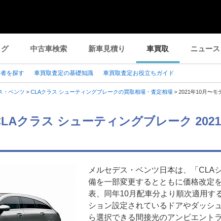
ログ
中古車検索
新車見積り
車買取
ニュース
業者を探す
車買取査定の基礎知識
車買取査定お役立ちガイド
ス・ベンツ
>
CLAクラス シューティングブレークの買取相場・査定相場
>
2021年10月
LAクラス シューティングブレーク 202
メルセデス・ベンツ日本は、「CLA
備を一部変更するとともに価格改定を実
表、同年10月配車分より順次適用す
ション設定されているドアやダッシュ
ら選択できる間接光のアンビエント