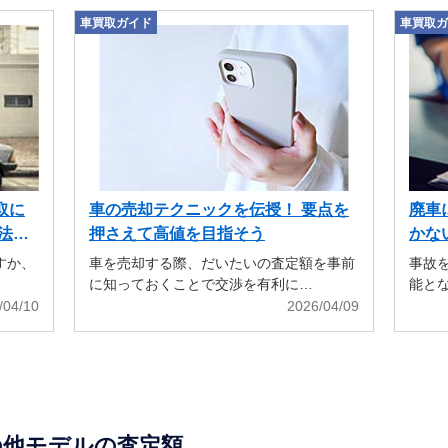
車買取ガイド
車買取ガ
取に
車の売却テクニックを伝授！ 要点を
廃車
法も
押さえて高値を目指そう
かな
すか、
車を売却する際、だいたいの査定額を事前
事故
に知っておくことで交渉を有利に…
能と
/04/10
2026/04/09
の他モデルの査定額