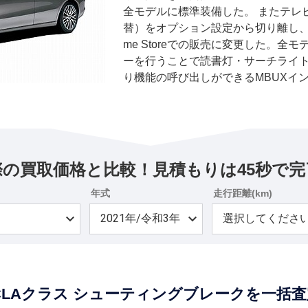
全モデルに標準装備した。 またテレビ
替）をオプション設定から切り離し、 オ
me Storeでの販売に変更した。全
ーを行うことで読書灯・サーチライ
り機能の呼び出しができるMBUXイ
パッケージオプションに設定。12V
やワイヤレスチャージングなどの標
停止した。
際の買取価格と比較！見積もりは45秒で完
年式
走行距離(km)
CLAクラス シューティングブレークを一括