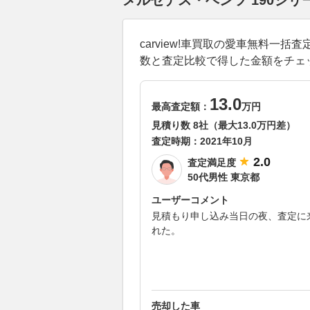
メルセデス・ベンツ 190シ
carview!車買取の愛車無料一
数と査定比較で得した金額をチェ
13.0
最高査定額：
万円
見積り数 8社（最大13.0万円差）
査定時期：
2021年10月
2.0
査定満足度
50代男性 東京都
ユーザーコメント
見積もり申し込み当日の夜、査定に
れた。
売却した車