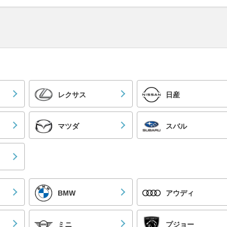
レクサス
日産
マツダ
スバル
BMW
アウディ
ミニ
プジョー