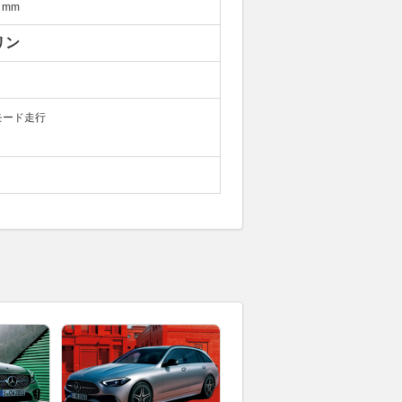
mm
リン
モード走行