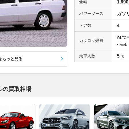
全幅
1,690
パワーソース
ガソ
ドア数
4
WLTC
カタログ燃費
-
km/L
乗車人数
5
名
をもっと見る
ルの買取相場