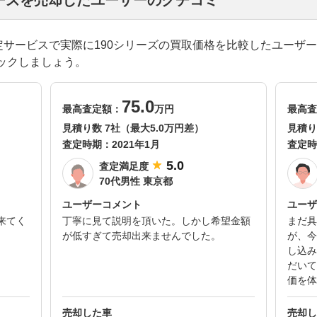
リーズを売却したユーザーのクチコミ
括査定サービスで実際に190シリーズの買取価格を比較したユーザ
ックしましょう。
75.0
最高査定額：
万円
最高査
見積り数 7社（最大5.0万円差）
見積り
査定時期：
2021年1月
査定時
5.0
査定満足度
70代男性 東京都
ユーザーコメント
ユーザ
来てく
丁寧に見て説明を頂いた。しかし希望金額
まだ具
が低すぎて売却出来ませんでした。
が、今
し込み
だいて
価を体
売却した車
売却し