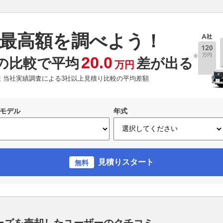
最高額を調べよう！
※
20.0
の比較で平均
差が出る
万円
現在 当社実績調査による3社以上見積り比較の平均差額
モデル
年式
見積りスタート
無料