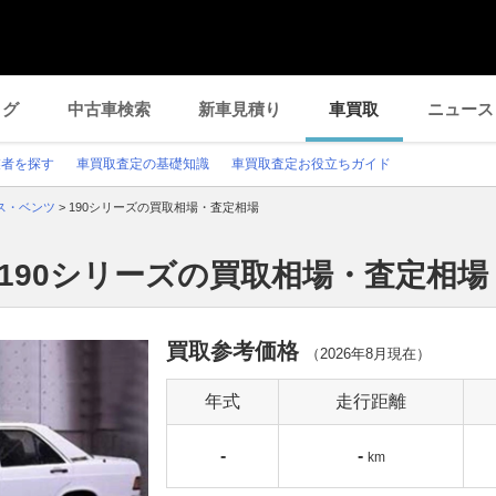
ログ
中古車検索
新車見積り
車買取
ニュース
業者を探す
車買取査定の基礎知識
車買取査定お役立ちガイド
ス・ベンツ
>
190シリーズの買取相場・査定相場
190シリーズの買取相場・査定相場
買取参考価格
（
2026年8月
現在）
年式
走行距離
-
-
km