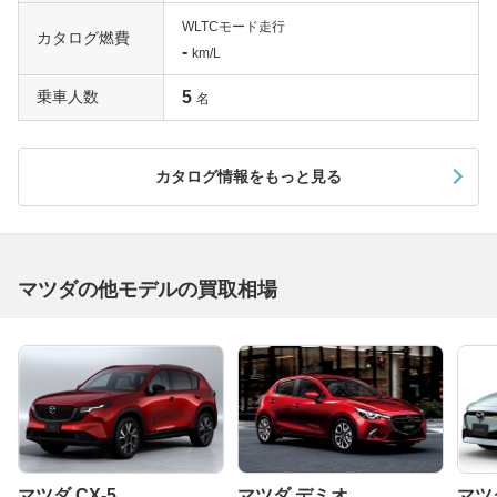
WLTCモード走行
カタログ燃費
-
km/L
乗車人数
5
名
カタログ情報をもっと見る
マツダの他モデルの買取相場
マツダ CX-5
マツダ デミオ
マツダ