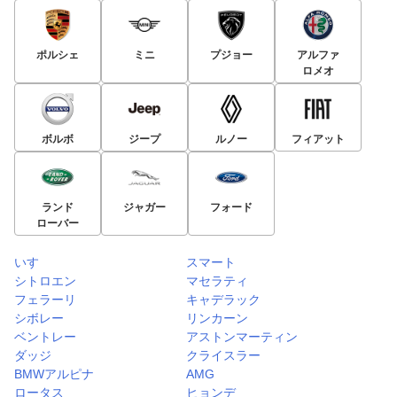
ポルシェ
ミニ
プジョー
アルファ
ロメオ
ボルボ
ジープ
ルノー
フィアット
ランド
ジャガー
フォード
ローバー
いすゞ
スマート
シトロエン
マセラティ
フェラーリ
キャデラック
シボレー
リンカーン
ベントレー
アストンマーティン
ダッジ
クライスラー
BMWアルピナ
AMG
ロータス
ヒョンデ