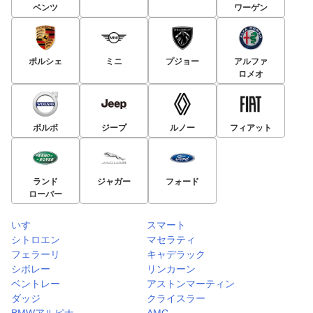
ベンツ
ワーゲン
ポルシェ
ミニ
プジョー
アルファ
ロメオ
ボルボ
ジープ
ルノー
フィアット
ランド
ジャガー
フォード
ローバー
いすゞ
スマート
シトロエン
マセラティ
フェラーリ
キャデラック
シボレー
リンカーン
ベントレー
アストンマーティン
ダッジ
クライスラー