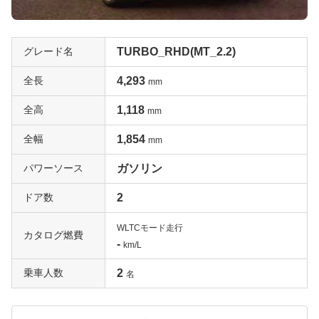
グレード名
TURBO_RHD(MT_2.2)
全長
4,293
mm
全高
1,118
mm
全幅
1,854
mm
パワーソース
ガソリン
ドア数
2
WLTCモード走行
カタログ燃費
-
km/L
乗車人数
2
名