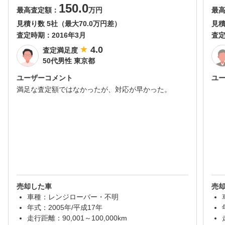
150.0
最高査定額：
万円
最
見積り数 5社（最大70.0万円差）
見積
査定時期：
2016年3月
査
4.0
査定満足度
50代男性 東京都
ユーザーコメント
ユ
満足な査定額ではなかったが、対応が早かった。
売却した車
売
車種：レンジローバー・不明
年式：2005年/平成17年
走行距離：90,001～100,000km