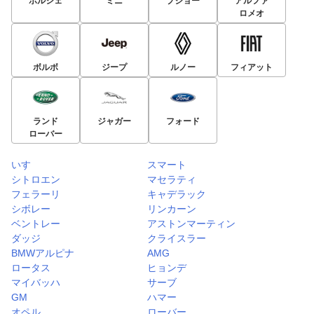
ポルシェ
ミニ
プジョー
アルファ
ロメオ
ボルボ
ジープ
ルノー
フィアット
ランド
ジャガー
フォード
ローバー
いすゞ
スマート
シトロエン
マセラティ
フェラーリ
キャデラック
シボレー
リンカーン
ベントレー
アストンマーティン
ダッジ
クライスラー
BMWアルピナ
AMG
ロータス
ヒョンデ
マイバッハ
サーブ
GM
ハマー
オペル
ローバー