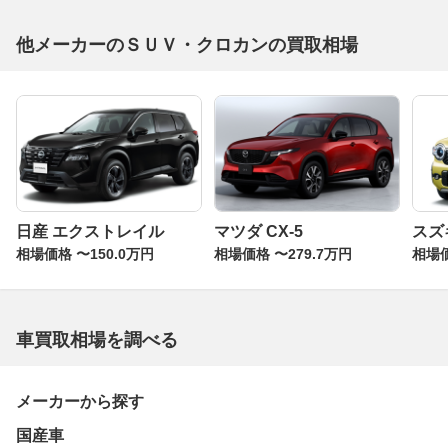
他メーカーのＳＵＶ・クロカンの買取相場
日産 エクストレイル
マツダ CX-5
スズ
相場価格 〜150.0万円
相場価格 〜279.7万円
相場価
車買取相場を調べる
メーカーから探す
国産車