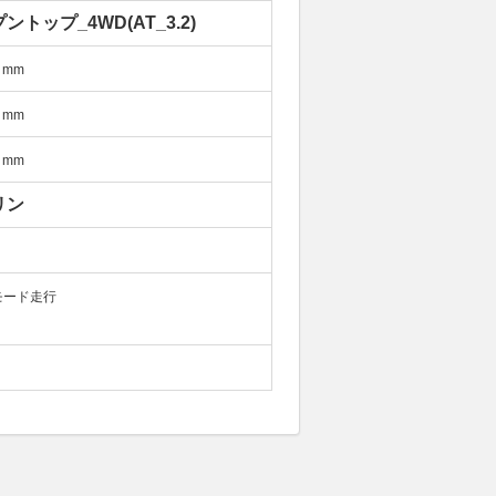
ントップ_4WD(AT_3.2)
mm
mm
mm
リン
モード走行