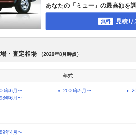
あなたの「ミュー」の最高額を
見積り
無料
相場・査定相場
（
2026年8月
時点）
年式
000年6月〜
2000年5月〜
2
998年6月〜
989年4月〜