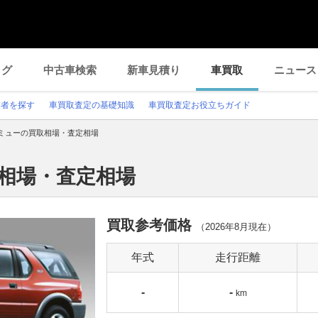
ログ
中古車検索
新車見積り
車買取
ニュース
業者を探す
車買取査定の基礎知識
車買取査定お役立ちガイド
ミューの買取相場・査定相場
取相場・査定相場
買取参考価格
（
2026年8月
現在）
年式
走行距離
-
-
km