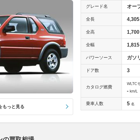
グレード名
オープ
全長
4,305
全高
1,700
全幅
1,815
パワーソース
ガソ
ドア数
3
WLTC
カタログ燃費
-
km/L
乗車人数
5
名
をもっと見る
ンの買取相場