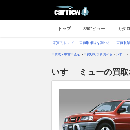
トップ
360°ビュー
カタ
車買取トップ
車買取相場を調べる
車買取
車買取・中古車査定
>
車買取相場を調べる
>
いすゞ
>
いすゞ ミューの買