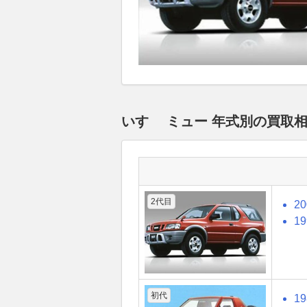
いすゞ ミュー 年式別の買取
2代目
2
1
初代
1