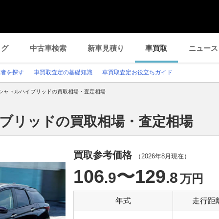
ログ
中古車検索
新車見積り
車買取
ニュース
業者を探す
車買取査定の基礎知識
車買取査定お役立ちガイド
シャトルハイブリッドの買取相場・査定相場
イブリッドの買取相場・査定相場
買取参考価格
（
2026年8月
現在）
106
〜129
.9
.8
万円
年式
走行距