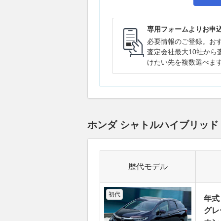
専用フォームよりお申
必要情報のご登録。お
査定会社最大10社から
けたい先を複数選べま
ホンダ シャトルハイブリッ
歴代モデル
初代
年式
グレ