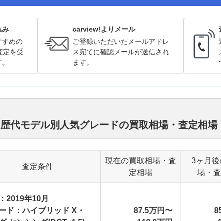
込み
carview!よりメール
すすめの
ご登録いただいたメールアドレ
査定を受
ス宛てに確認メールが送信され
す。
ます。
ド 歴代モデル別人気グレードの買取相場・査定相場
現在の買取相場・査
3ヶ月後
査定条件
定相場
場・査
：2019年10月
ード：ハイブリッド X・
87.5万円〜
8