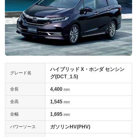
ハイブリッド X・ホンダ センシン
グレード名
グ(DCT_1.5)
全長
4,400
mm
全高
1,545
mm
全幅
1,695
mm
パワーソース
ガソリンHV(PHV)