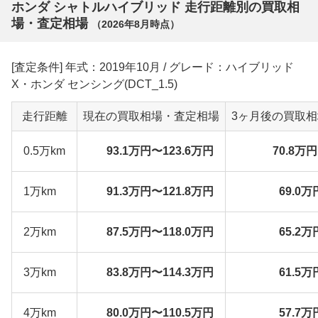
ホンダ シャトルハイブリッド 走行距離別の買取相
場・査定相場
（
2026年8月
時点）
[査定条件] 年式：2019年10月 / グレード：ハイブリッド
X・ホンダ センシング(DCT_1.5)
走行距離
現在の買取相場・査定相場
3ヶ月後の買取
0.5万km
93.1万円〜123.6万円
70.8万
1万km
91.3万円〜121.8万円
69.0万
2万km
87.5万円〜118.0万円
65.2万
3万km
83.8万円〜114.3万円
61.5万
4万km
80.0万円〜110.5万円
57.7万