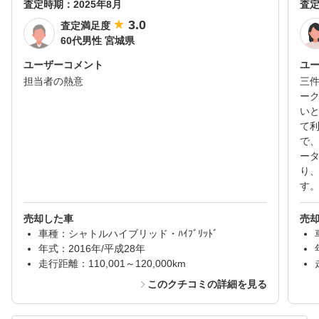
査定時期：
2025年8月
査
3.0
査定満足度
60代男性 宮城県
ユーザーコメント
ユ
担当者の熱意
三
ー
い
て
で
ー
り
す
売却した車
売
車種：シャトルハイブリッド・ﾊｲﾌﾞﾘｯﾄﾞ
年式：2016年/平成28年
走行距離：110,001～120,000km
このクチコミの詳細を見る