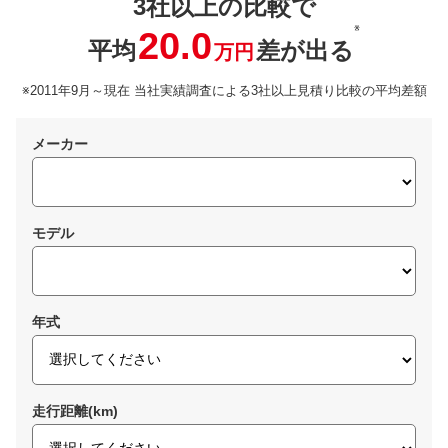
3社以上の比較で
※
20.0
平均
差が出る
万円
※2011年9月～現在 当社実績調査による3社以上見積り比較の平均差額
メーカー
モデル
年式
走行距離(km)