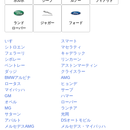
ボルボ
ジープ
ルノー
フィアット
ランド
ジャガー
フォード
ローバー
いすゞ
スマート
シトロエン
マセラティ
フェラーリ
キャデラック
シボレー
リンカーン
ベントレー
アストンマーティン
ダッジ
クライスラー
BMWアルピナ
AMG
ロータス
ヒョンデ
マイバッハ
サーブ
GM
ハマー
オペル
ローバー
MG
ランチア
サターン
光岡
アバルト
DSオートモビル
メルセデスAMG
メルセデス・マイバッハ