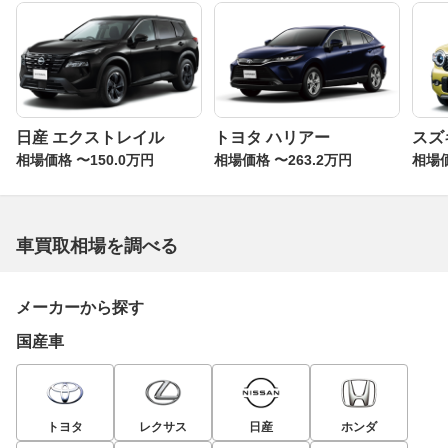
日産 エクストレイル
トヨタ ハリアー
スズ
相場価格 〜150.0万円
相場価格 〜263.2万円
相場価
車買取相場を調べる
メーカーから探す
国産車
トヨタ
レクサス
日産
ホンダ